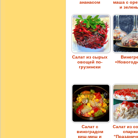
ананасом
маша с ор
и зелен
Салат из сырых
Винегр
овощей по-
«Новогод
грузински
Салат с
Салат из с
виноградом
спарж
киш-миш и
“Празднич