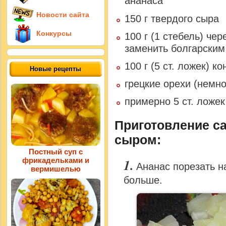
ананаса
Новости сайта
150 г твердого сыра
Конкурсы
100 г (1 стебель) че
заменить болгарским
100 г (5 ст. ложек) 
Новые рецепты
грецкие орехи (немно
примерно 5 ст. ложе
Приготовление са
сыром:
Постный суп с
фрикадельками и
Ананас порезать на
вермишелью
больше.