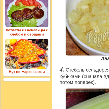
Котлеты из чечевицы с
хлебом и овощами
Ан
Стебель сельдере
Нут по-мароккански
кубиками (сначала вд
потом поперек).