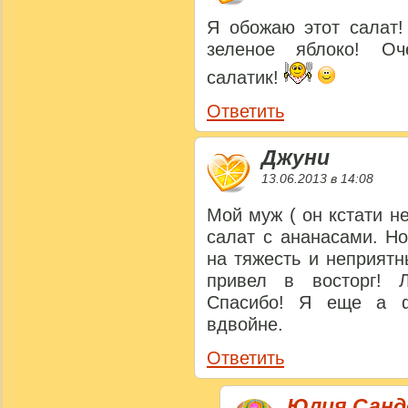
Я обожаю этот салат!
зеленое яблоко! Оч
салатик!
Ответить
Джуни
13.06.2013 в 14:08
Мой муж ( он кстати н
салат с ананасами. Н
на тяжесть и неприят
привел в восторг! Л
Спасибо! Я еще а ф
вдвойне.
Ответить
Юлия Сан