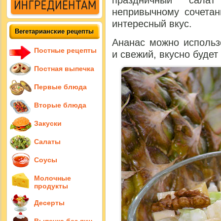
праздничный сала
непривычному сочетан
интересный вкус.
Вегетарианские рецепты
Ананас можно использ
Постные рецепты
и свежий, вкусно будет 
Постная выпечка
Первые блюда
Вторые блюда
Закуски
Салаты
Соусы
Молочные
продукты
Десерты