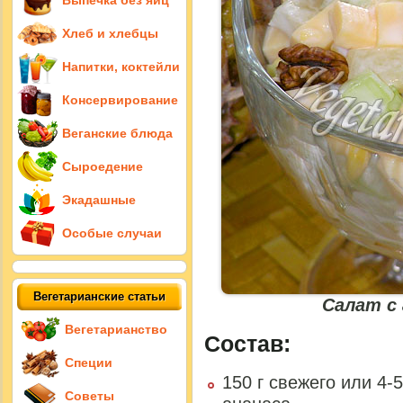
Выпечка без яиц
Хлеб и хлебцы
Напитки, коктейли
Консервирование
Веганские блюда
Сыроедение
Экадашные
Особые случаи
Вегетарианские статьи
Салат с
Вегетарианство
Состав:
Специи
150 г свежего или 4-
Советы