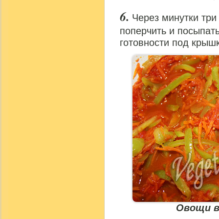
Через минутки три
поперчить и посыпат
готовности под крыш
Овощи в