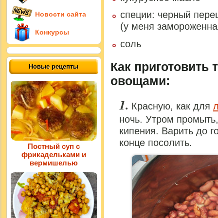
специи: черный пере
Новости сайта
(у меня замороженна
Конкурсы
соль
Как приготовить
Новые рецепты
овощами:
Красную, как для
ночь. Утром промыть,
кипения. Варить до г
конце посолить.
Постный суп с
фрикадельками и
вермишелью