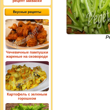
рецепт закваски
Вкусные рецепты
Р
Чечевичные пампушки
жареные на сковороде
Картофель с зеленым
горошком