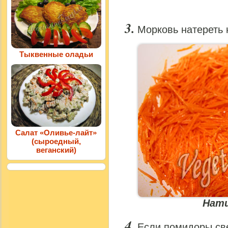
Морковь натереть 
Тыквенные оладьи
Салат «Оливье-лайт»
(сыроедный,
веганский)
Нати
Если помидоры све