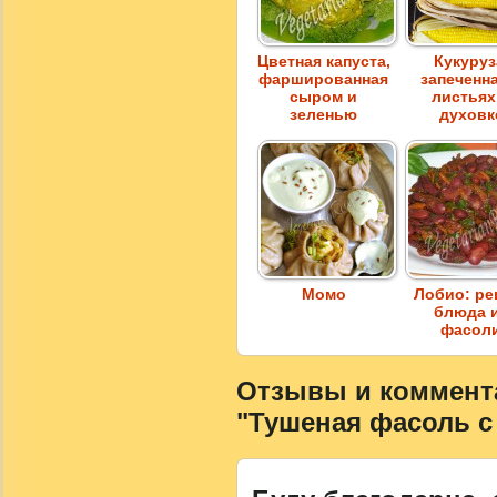
Цветная капуста,
Кукуруз
фаршированная
запеченна
сыром и
листьях
зеленью
духовк
Момо
Лобио: ре
блюда 
фасол
Отзывы и коммента
"Тушеная фасоль 