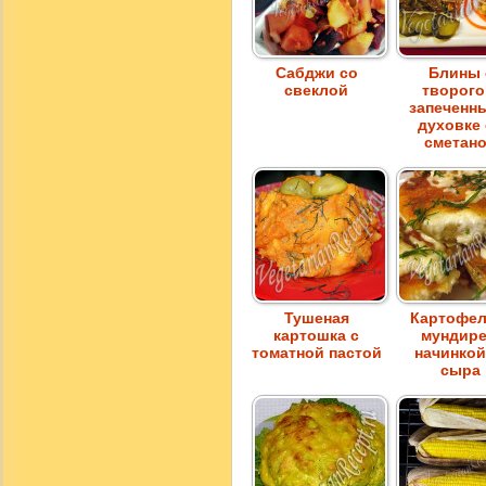
Сабджи со
Блины 
свеклой
творого
запеченн
духовке
сметан
Тушеная
Картофел
картошка с
мундире
томатной пастой
начинкой
сыра