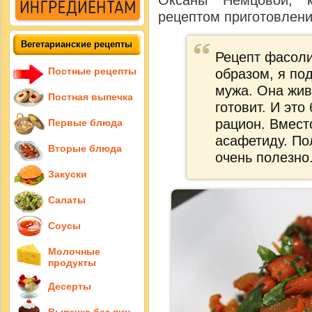
Оксаны Немцовой, к
рецептом приготовлени
Вегетарианские рецепты
Рецепт фасоли
Постные рецепты
образом, я по
мужа. Она жив
Постная выпечка
готовит. И эт
рацион. Вмест
Первые блюда
асафетиду. По
Вторые блюда
очень полезно
Закуски
Салаты
Соусы
Молочные
продукты
Десерты