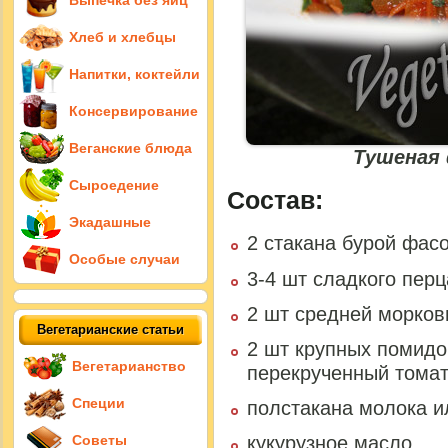
Выпечка без яиц
Хлеб и хлебцы
Напитки, коктейли
Консервирование
Веганские блюда
Тушеная 
Сыроедение
Состав:
Экадашные
2 стакана бурой фас
Особые случаи
3-4 шт сладкого пер
2 шт средней морков
Вегетарианские статьи
2 шт крупных помидо
Вегетарианство
перекрученный томат
Специи
полстакана молока и
Советы
кукурузное масло