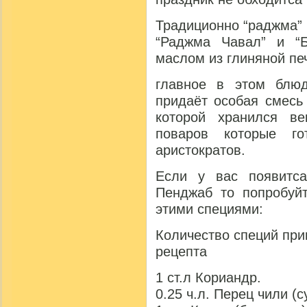
Традиционно “раджма”
“Раджма Чавал” и “
маслом из глиняной печ
главное в этом блю
придаёт особая смесь
которой хранился в
поваров которые г
аристократов.
Если у вас появитс
Пенджаб то попробуйт
этими специями:
Количество специй пр
рецепта
1 ст.л Кориандр.
0.25 ч.л. Перец чили (с