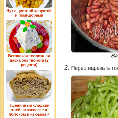
Нут с цветной капустой
и помидорами
Ва
Веганская творожная
пасха без творога (2
рецепта)
Перец нарезать то
Пшеничный сладкий
хлеб на закваске с
яблоком и изюмом +