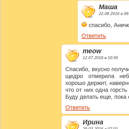
Маша
22.08.2016 в 09
спасибо, Анечк
Ответить
meow
12.07.2016 в 10:55
Спасибо, вкусно получ
щедро отмерила неб
хорошо держит, наверно
что от них одна горст
Буду делать еще, пока 
Ответить
Ирина
29.03.2016 в 07:01