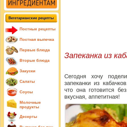
Вегетарианские рецепты
Постные рецепты
Постная выпечка
Первые блюда
Запеканка из каб
Вторые блюда
Закуски
Сегодня хочу подел
Салаты
запеканки из кабачко
что она готовится бе
Соусы
вкусная, аппетитная!
Молочные
продукты
Десерты