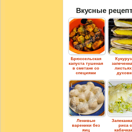
Вкусные рецеп
Брюссельская
Кукуруз
капуста тушеная
запеченна
в сметане со
листьях
специями
духовк
Ленивые
Запеканка
вареники без
риса с
яиц
кабачка