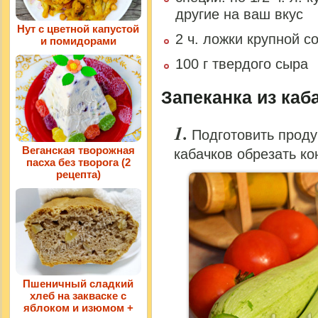
другие на ваш вкус
Нут с цветной капустой
2 ч. ложки крупной с
и помидорами
100 г твердого сыра
Запеканка из каба
Подготовить проду
Веганская творожная
кабачков обрезать ко
пасха без творога (2
рецепта)
Пшеничный сладкий
хлеб на закваске с
яблоком и изюмом +