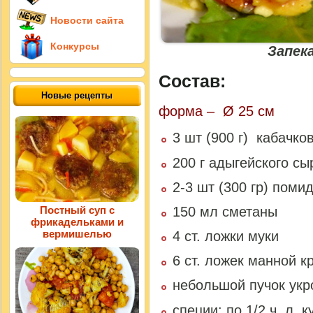
Новости сайта
Конкурсы
Запека
Состав:
Новые рецепты
форма – Ø 25 см
3 шт (900 г) кабачко
200 г адыгейского сы
2-3 шт (300 гр) поми
150 мл сметаны
Постный суп с
фрикадельками и
вермишелью
4 ст. ложки муки
6 ст. ложек манной к
небольшой пучок укр
специи: по 1/2 ч. л. 