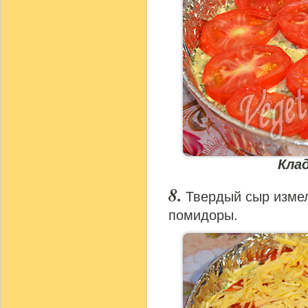
Кла
Твердый сыр измел
помидоры.