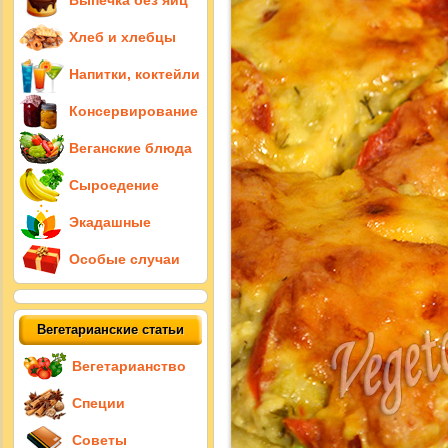
Выпечка без яиц
Хлеб и хлебцы
Напитки, коктейли
Консервирование
Веганские блюда
Сыроедение
Экадашные
Особые случаи
Вегетарианские статьи
Вегетарианство
Специи
Советы