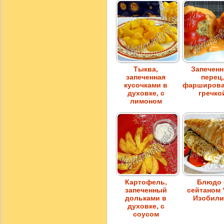
Тыква,
Запечен
запеченная
перец,
кусочками в
фарширов
духовке, с
гречко
лимоном
Картофель,
Блюдо 
запеченный
сейтаном 
дольками в
Изобили
духовке, с
соусом