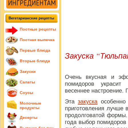
Вегетарианские рецепты
Постные рецепты
Постная выпечка
Первые блюда
Закуска “Тюльпа
Вторые блюда
Закуски
Очень вкусная и эфф
Салаты
помидоров украсит 
весеннее настроение. Г
Соусы
Эта
закуска
особенно 
Молочные
приготовления лучше в
продукты
продолговатой формы.
Десерты
года выбор помидоров 