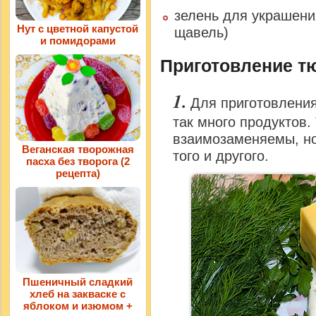
зелень для украшения
Нут с цветной капустой
щавель)
и помидорами
Приготовление т
Для приготовления
так много продуктов.
взаимозаменяемы, но
Веганская творожная
того и другого.
пасха без творога (2
рецепта)
Пшеничный сладкий
хлеб на закваске с
яблоком и изюмом +