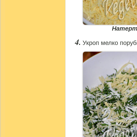
Натерт
Укроп мелко поруб