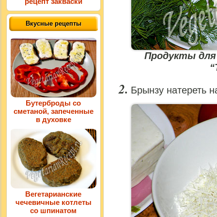
рецепт закваски
Вкусные рецепты
Продукты для
“
Брынзу натереть н
Бутерброды со
сметаной, запеченные
в духовке
Вегетарианские
чечевичные котлеты
со шпинатом