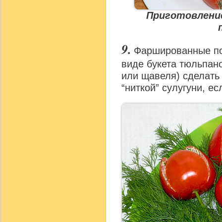
Приготовление
Фаршированные по
виде букета тюльпано
или щавеля) сделать 
“ниткой” сулугуни, ес