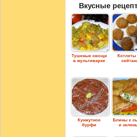
Вкусные рецеп
Тушеные овощи
Котлеты
в мультиварке
сейтан
Кунжутное
Блины с с
бурфи
и зелен