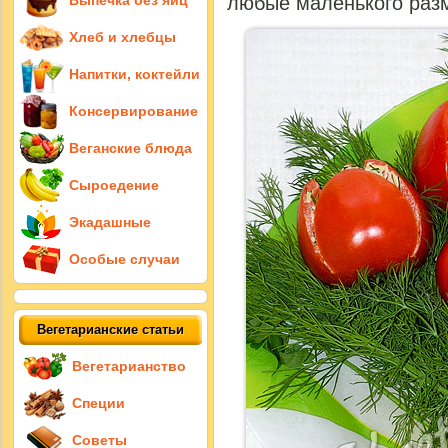
Выпечка без яиц
любые маленького раз
Хлеб и хлебцы
Напитки, коктейли
Консервирование
Веганские блюда
Сыроедение
Экадашные
Особые случаи
Вегетарианские статьи
Вегетарианство
Специи
Советы