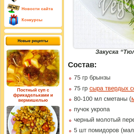
Новости сайта
Конкурсы
Новые рецепты
Закуска “Тю
Состав:
75 гр брынзы
75 гр
сыра твердых с
Постный суп с
фрикадельками и
80-100 мл сметаны (
вермишелью
пучок укропа
черный молотый пер
5 шт помидоров (мал