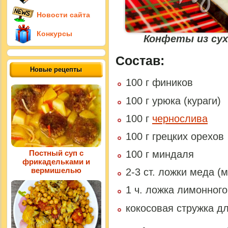
Новости сайта
Конкурсы
Конфеты из су
Состав:
Новые рецепты
100 г фиников
100 г урюка (кураги)
100 г
чернослива
100 г грецких орехов
Постный суп с
100 г миндаля
фрикадельками и
вермишелью
2-3 ст. ложки меда 
1 ч. ложка лимонного
кокосовая стружка д