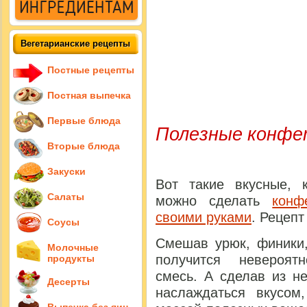
Вегетарианские рецепты
Постные рецепты
Постная выпечка
Первые блюда
Полезные конфе
Вторые блюда
Закуски
Вот такие вкусные, 
Салаты
можно сделать
конф
своими руками
. Рецепт
Соусы
Смешав урюк, финики,
Молочные
получится невероят
продукты
смесь. А сделав из н
Десерты
наслаждаться вкусом