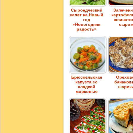
Сыроедческий
Запечен
салат на Новый
картофел
год
шпинато
«Новогодняя
сыро
радость»
Брюссельская
Орехов
капуста со
бананов
сладкой
шарик
морковью