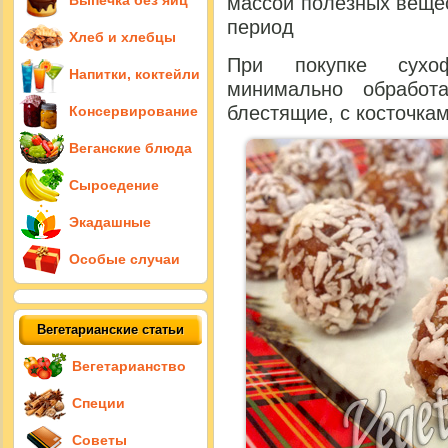
Выпечка без яиц
массой полезных вещес
период
Хлеб и хлебцы
При покупке сухоф
Напитки, коктейли
минимально обработ
блестящие, с косточка
Консервирование
Веганские блюда
Сыроедение
Экадашные
Особые случаи
Вегетарианские статьи
Вегетарианство
Специи
Советы