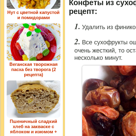
Конфеты из сухо
рецепт:
Нут с цветной капустой
и помидорами
Удалить из финико
Все сухофрукты ош
очень жесткий, то ост
несколько минут.
Веганская творожная
пасха без творога (2
рецепта)
Пшеничный сладкий
хлеб на закваске с
яблоком и изюмом +