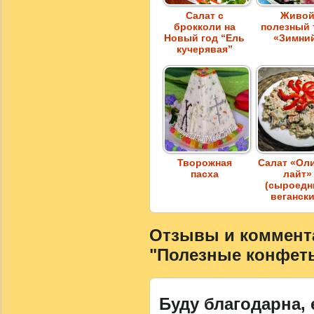
Салат с
Живо
брокколи на
полезный 
Новый год “Ель
«Зимни
кучерявая”
Творожная
Салат «Ол
пасха
лайт»
(сыроедн
веганск
Отзывы и коммента
"Полезные конфеты
Буду благодарна, 