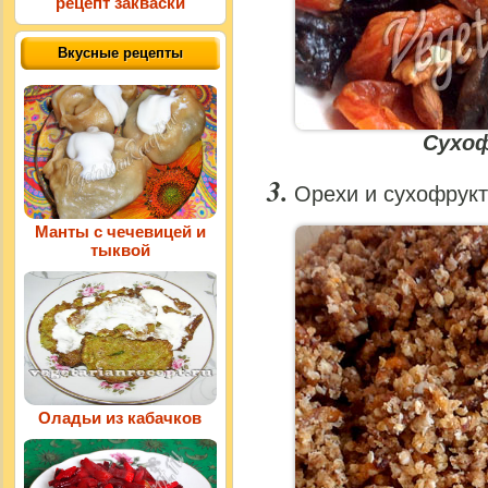
рецепт закваски
Вкусные рецепты
Сухоф
Орехи и сухофрукт
Манты с чечевицей и
тыквой
Оладьи из кабачков