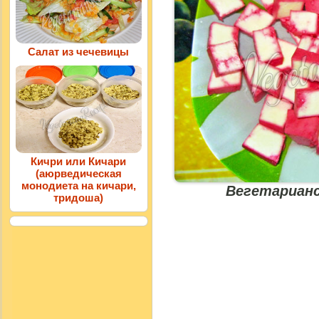
Салат из чечевицы
Кичри или Кичари
(аюрведическая
монодиета на кичари,
Вегетарианс
тридоша)