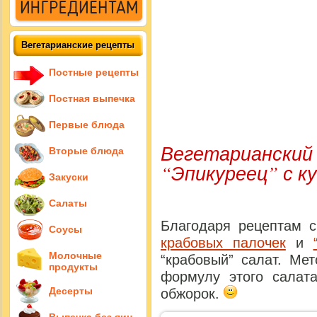
Вегетарианские рецепты
Постные рецепты
Постная выпечка
Первые блюда
Вегетарианский
Вторые блюда
“Эпикуреец” с ку
Закуски
Салаты
Благодаря рецептам 
Соусы
крабовых палочек
и
Молочные
“крабовый” салат. Ме
продукты
формулу этого салат
Десерты
обжорок.