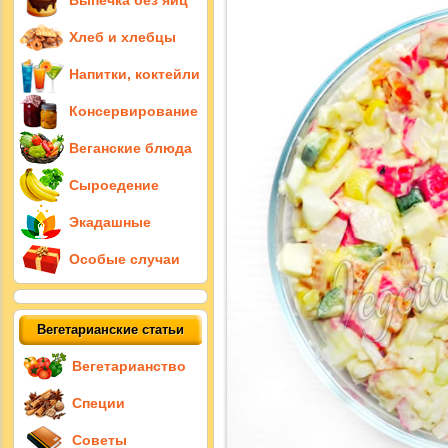
Выпечка без яиц
Хлеб и хлебцы
Напитки, коктейли
Консервирование
Веганские блюда
Сыроедение
Экадашные
Особые случаи
Вегетарианские статьи
Вегетарианство
Специи
Советы