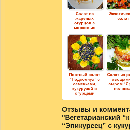
Салат из
Экзотиче
жареных
салат
огурцов с
морковью
Постный салат
Салат из р
“Подсолнух” с
овощами
семечками,
сыром “Я
кукурузой и
полянк
огурцами
Отзывы и коммента
"Вегетарианский “
“Эпикуреец” с куку