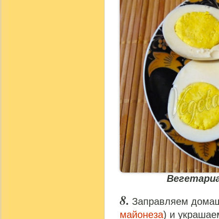
Вегетариа
Заправляем домаш
майонеза
) и украшае