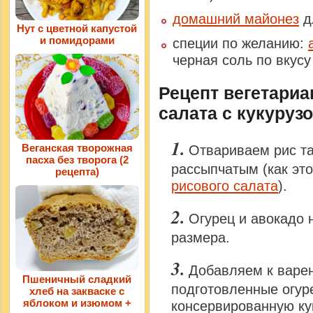
домашний майонез
д
Нут с цветной капустой
и помидорами
специи по желанию:
черная соль по вкусу
Рецепт вегетариа
салата с кукурузо
Веганская творожная
Отвариваем рис та
пасха без творога (2
рассыпчатым (как это
рецепта)
рисового салата
).
Огурец и авокадо 
размера.
Добавляем к варе
Пшеничный сладкий
подготовленные огур
хлеб на закваске с
яблоком и изюмом +
консервированную кук