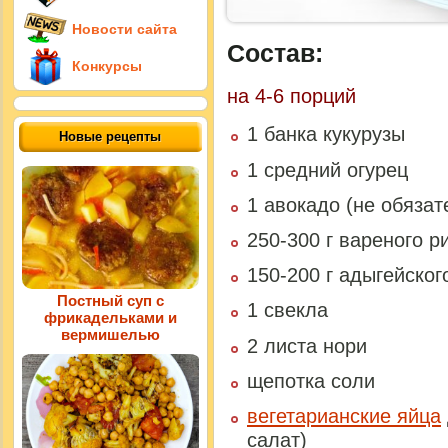
Новости сайта
Состав:
Конкурсы
на
4-6 порций
1 банка кукурузы
Новые рецепты
1 средний огурец
1 авокадо (не обязат
250-300 г вареного р
150-200 г адыгейског
Постный суп с
1 свекла
фрикадельками и
вермишелью
2 листа нори
щепотка соли
вегетарианские яйца
салат)