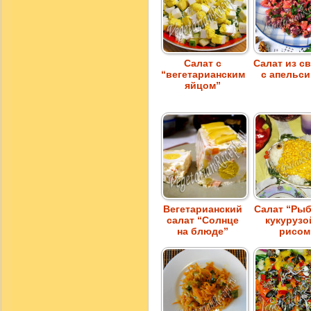
Салат с
Салат из с
“вегетарианским
с апельс
яйцом”
Вегетарианский
Салат “Рыб
салат “Солнце
кукурузо
на блюде”
рисом