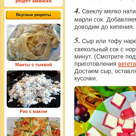
рецепт закваски
Свеклу мелко нат
Вкусные рецепты
марли сок. Добавляем
доводим до кипения.
Сыр или тофу нар
свекольный сок с но
минут. (Смотрите по
приготовления
вегет
Манты с тыквой
Достаем сыр, оставл
кусочки.
Рис с маком