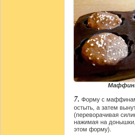
Маффины
Форму с маффинами
остыть, а затем выну
(переворачивая сили
нажимая на донышки,
этом форму).