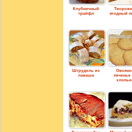
Клубничный
Творожн
трайфл
ягодный п
Штрудель из
Овсяно
лаваша
печенье
хлопье