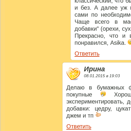
классический, что б
и без. А далее уж 
сами по необходимо
Чаще всего в ма
добавки” (орехи, су
Прекрасно, что и 
понравился, Аsika.
Ответить
Ирина
08.01.2015 в 19:03
Делаю в бумажных ф
покупные
Хороши
экспериментировать, 
добавки: цедру, цука
джем и тп
Ответить