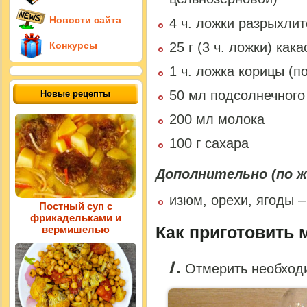
Новости сайта
4 ч. ложки разрыхлит
25 г (3 ч. ложки) как
Конкурсы
1 ч. ложка корицы (п
50 мл подсолнечного
Новые рецепты
200 мл молока
100 г сахара
Дополнительно (по ж
изюм, орехи, ягоды –
Постный суп с
фрикадельками и
Как приготовить
вермишелью
Отмерить необход