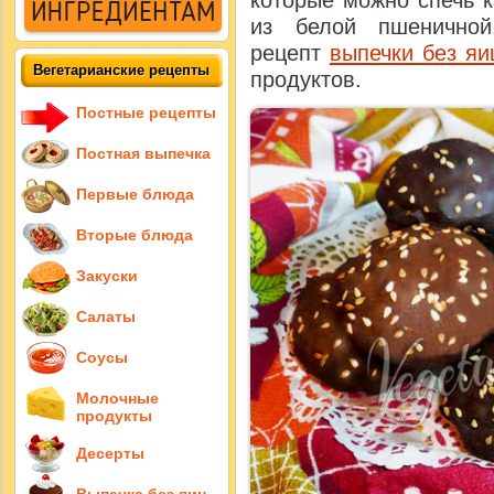
которые можно спечь к
из белой пшеничной
рецепт
выпечки без яи
Вегетарианские рецепты
продуктов.
Постные рецепты
Постная выпечка
Первые блюда
Вторые блюда
Закуски
Салаты
Соусы
Молочные
продукты
Десерты