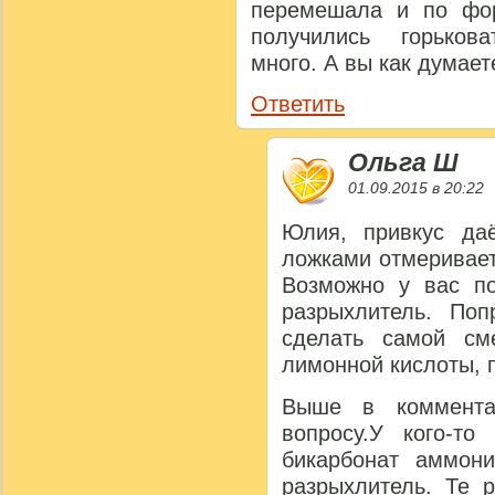
перемешала и по фо
получились горьков
много. А вы как думает
Ответить
Ольга Ш
01.09.2015 в 20:22
Юлия, привкус да
ложками отмеривает
Возможно у вас по
разрыхлитель. Поп
сделать самой см
лимонной кислоты, 
Выше в коммента
вопросу.У кого-то
бикарбонат аммони
разрыхлитель. Те 