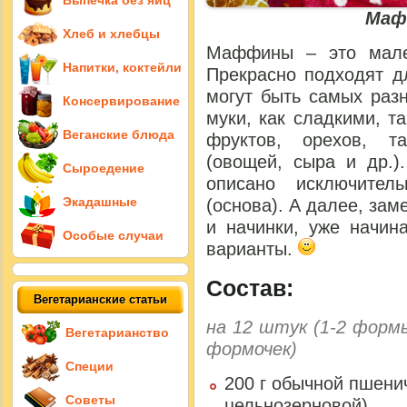
Выпечка без яиц
Маф
Хлеб и хлебцы
Маффины – это мале
Напитки, коктейли
Прекрасно подходят д
могут быть самых раз
Консервирование
муки, как сладкими, т
Веганские блюда
фруктов, орехов, т
(овощей, сыра и др.)
Сыроедение
описано исключител
Экадашные
(основа). А далее, зам
и начинки, уже начин
Особые случаи
варианты.
Состав:
Вегетарианские статьи
на
12 штук
(1-2 формы
Вегетарианство
формочек)
Специи
200 г обычной пшени
Советы
цельнозерновой)