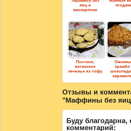
Тирамису без
Манный ке
яиц и
ягодам
маскарпоне
Постное,
Овсян
веганское
крамбл
печенье из тофу
шоколадо
карамел
Отзывы и коммента
"Маффины без яиц
Буду благодарна, 
комментарий: