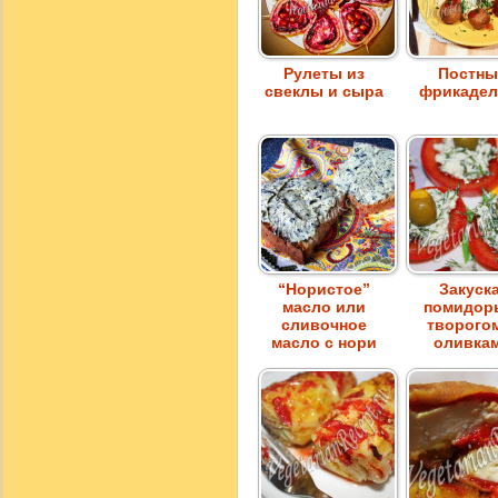
Рулеты из
Постны
свеклы и сыра
фрикадел
“Нористое”
Закуска
масло или
помидор
сливочное
творого
масло с нори
оливка