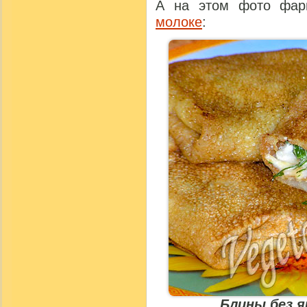
А на этом фото фа
молоке
:
Блины без я