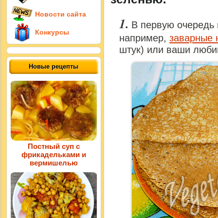
Новости сайта
В первую очередь 
Конкурсы
например,
заварные 
штук) или ваши люб
Новые рецепты
Постный суп с
фрикадельками и
вермишелью