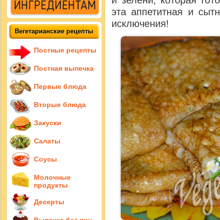
и зелени, которая гот
эта аппетитная и сыт
исключения!
Вегетарианские рецепты
Постные рецепты
Постная выпечка
Первые блюда
Вторые блюда
Закуски
Салаты
Соусы
Молочные
продукты
Десерты