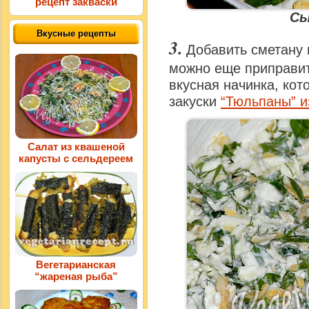
рецепт закваски
Сы
Вкусные рецепты
Добавить сметану 
можно еще приправит
вкусная начинка, кот
закуски
“Тюльпаны” и
Салат из квашеной
капусты с сельдереем
Вегетарианская
“жареная рыба”