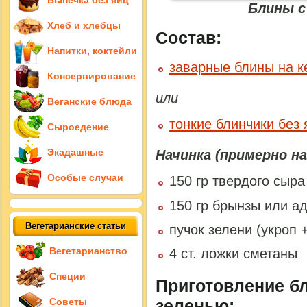
Выпечка без яиц
Блины с
Хлеб и хлебцы
Состав:
Напитки, коктейли
заварные блины на 
Консервирование
или
Веганские блюда
тонкие блинчики без 
Сыроедение
Экадашные
Начинка (примерно на
Особые случаи
150 гр твердого сыра
150 гр брынзы или а
Вегетарианские статьи
пучок зелени (укроп 
Вегетарианство
4 ст. ложки сметаны
Специи
Приготовление б
зеленью:
Советы