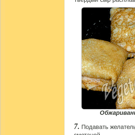
Обжаривани
Подавать желател
сметаной.