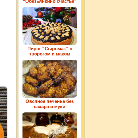
“Обезьянкино счастье”
Пирог “Сыромак” с
творогом и маком
Овсяное печенье без
сахара и муки