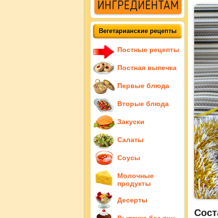
Вегетарианские рецепты
Постные рецепты
Постная выпечка
Первые блюда
Вторые блюда
Закуски
Салаты
Соусы
Молочные
продукты
Десерты
Сост