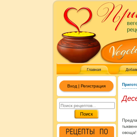
вег
рец
Главная
Добав
Пригот
Вход | Регистрация
Дес
Предла
тыквен
овоща!