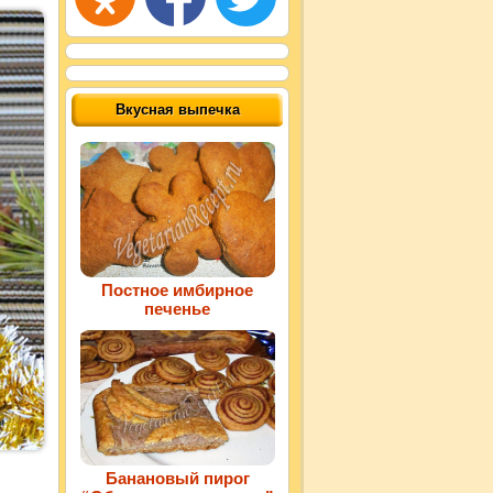
Вкусная выпечка
Постное имбирное
печенье
Банановый пирог