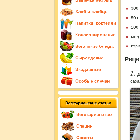
Выпечка без яиц
300 
Хлеб и хлебцы
50 г
Напитки, коктейли
100 
Консервирование
мед
кор
Веганские блюда
Сыроедение
Реце
Экадашные
Д
саха
Особые случаи
Вегетарианские статьи
Вегетарианство
Специи
Советы