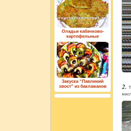
Оладьи кабачково-
картофельные
Закуска “Павлиний
хвост” из баклажанов
Т
масл