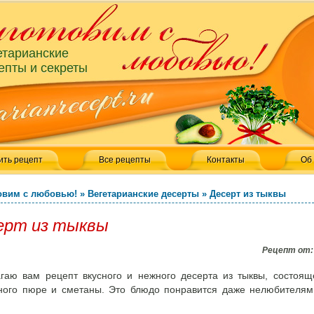
етарианские
епты и секреты
ить рецепт
Все рецепты
Контакты
Об
овим с любовью!
»
Вегетарианские десерты
»
Десерт из тыквы
ерт из тыквы
Рецепт от
гаю вам рецепт вкусного и нежного десерта из тыквы, состоящ
ного пюре и сметаны. Это блюдо понравится даже нелюбителям