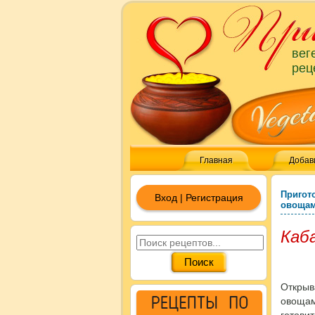
вег
рец
Главная
Добав
Пригот
Вход | Регистрация
овощам
Каба
Открыв
овощам