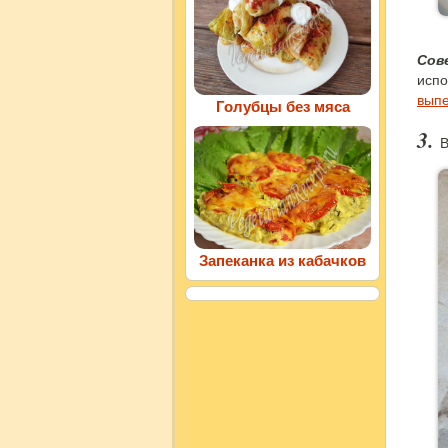
Сов
испо
выпе
Голубцы без мяса
В
Запеканка из кабачков