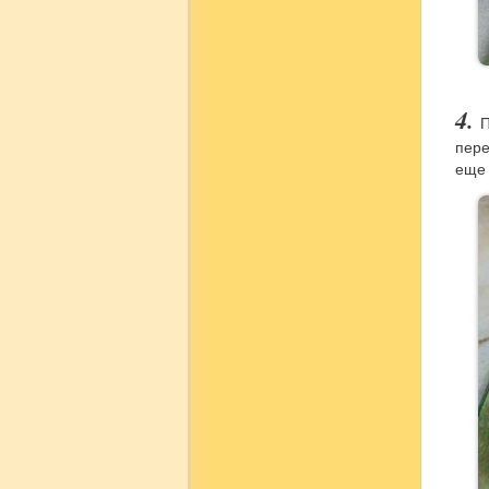
П
пере
еще 