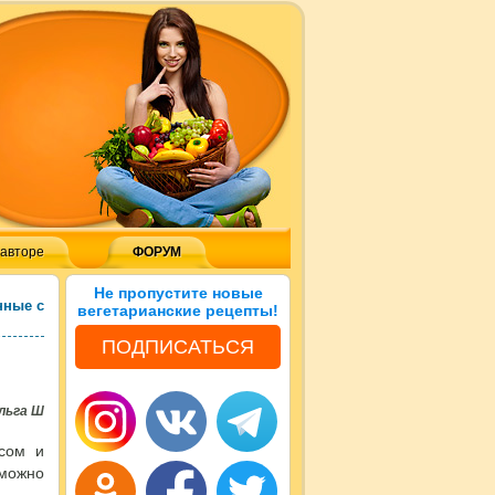
 авторе
ФОРУМ
Не пропустите новые
нные с
вегетарианские рецепты!
ПОДПИСАТЬСЯ
льга Ш
сом и
 можно