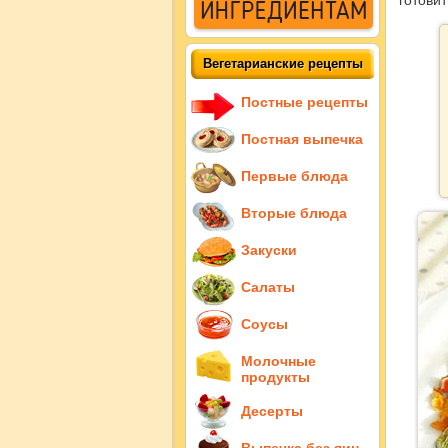
готови
Вегетарианские рецепты
Постные рецепты
Постная выпечка
Первые блюда
Вторые блюда
Закуски
Салаты
Соусы
Молочные
продукты
Десерты