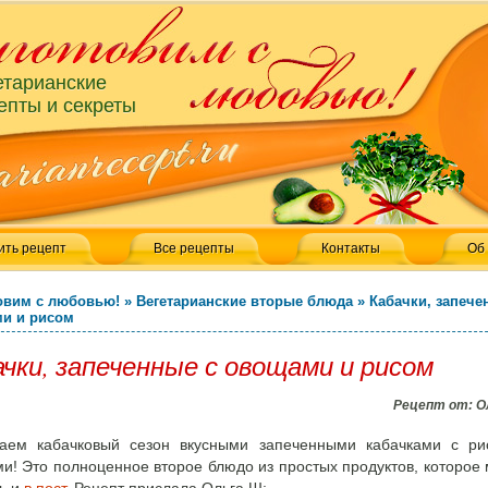
етарианские
епты и секреты
ить рецепт
Все рецепты
Контакты
Об
овим с любовью!
»
Вегетарианские вторые блюда
»
Кабачки, запече
и и рисом
чки, запеченные с овощами и рисом
Рецепт от:
О
аем кабачковый сезон вкусными запеченными кабачками с ри
и! Это полноценное второе блюдо из простых продуктов, которое