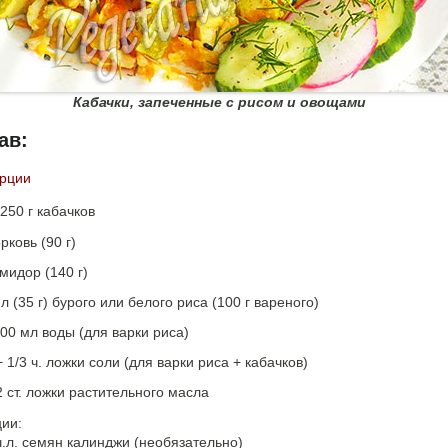
Кабачки, запеченные с рисом и овощами
ав:
орции
250 г кабачков
рковь (90 г)
мидор (140 г)
л (35 г) бурого или белого риса (100 г вареного)
00 мл воды (для варки риса)
+ 1/3 ч. ложки соли (для варки риса + кабачков)
2 ст. ложки растительного масла
ции:
ч.л. семян калинджи (необязательно)