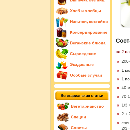
Выпечка без яиц
Хлеб и хлебцы
Напитки, коктейли
Консервирование
Сост
Веганские блюда
на 2 п
Сыроедение
200-
Экадашные
1 мо
Особые случаи
1 по
40 м
Вегетарианские статьи
70-1
1/3 
Вегетарианство
2 + 
Специи
спе
Советы
2/3 