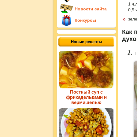
1 ч.
Новости сайта
0,5 
зеле
Конкурсы
Как 
духо
Новые рецепты
П
Постный суп с
фрикадельками и
вермишелью