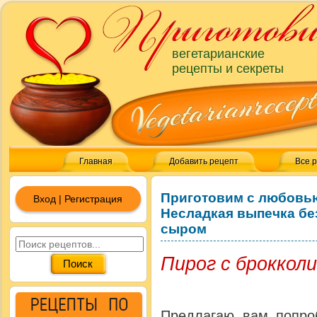
вегетарианские
рецепты и секреты
Главная
Добавить рецепт
Все 
Приготовим с любовь
Вход | Регистрация
Несладкая выпечка бе
сыром
Пирог с броккол
Предлагаю вам попро