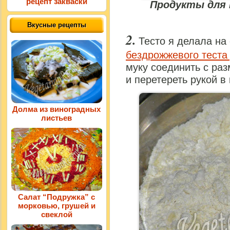
рецепт закваски
Продукты для 
Вкусные рецепты
Тесто я делала на
бездрожжевого теста
муку соединить с ра
и перетереть рукой в
Долма из виноградных
листьев
Салат “Подружка” с
морковью, грушей и
свеклой