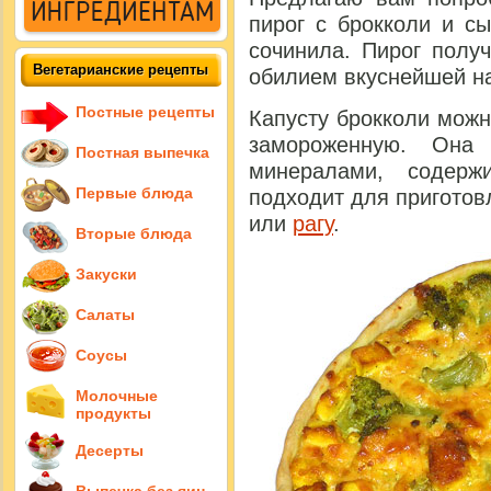
пирог с брокколи и с
сочинила. Пирог получ
Вегетарианские рецепты
обилием вкуснейшей на
Постные рецепты
Капусту брокколи можн
замороженную.
Она о
Постная выпечка
минералами, содерж
Первые блюда
подходит для приготов
или
рагу
.
Вторые блюда
Закуски
Салаты
Соусы
Молочные
продукты
Десерты