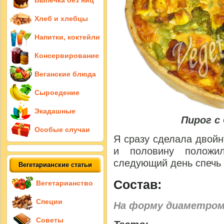
Выпечка без яиц
Хлеб и хлебцы
Напитки, коктейли
Консервирование
Веганские блюда
Сыроедение
Экадашные
Пирог с
Особые случаи
Я сразу сделала двойн
и половину положи
следующий день спечь
Вегетарианские статьи
Состав:
Вегетарианство
Специи
На форму диаметром
Советы