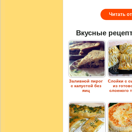
Читать о
Вкусные рецеп
Заливной пирог
Слойки с 
с капустой без
из готов
яиц
слоеного 