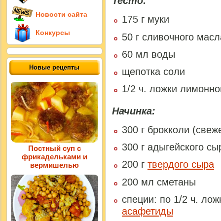
Тесто:
Новости сайта
175 г муки
Конкурсы
50 г сливочного масл
60 мл воды
Новые рецепты
щепотка соли
1/2 ч. ложки лимонно
Начинка:
300 г брокколи (све
300 г адыгейского сы
Постный суп с
фрикадельками и
200 г
твердого сыра
вермишелью
200 мл сметаны
специи: по 1/2 ч. ло
асафетиды