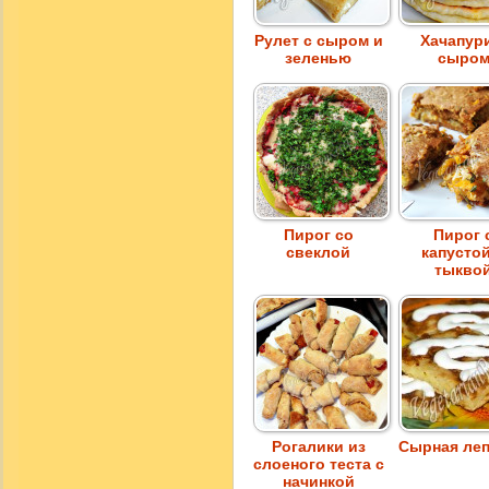
Рулет с сыром и
Хачапур
зеленью
сыро
Пирог со
Пирог 
свеклой
капусто
тыкво
Рогалики из
Сырная ле
слоеного теста с
начинкой