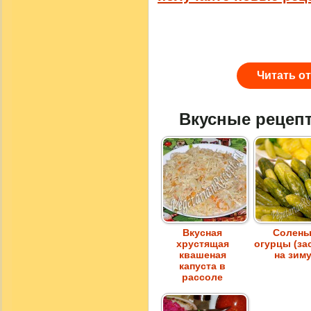
Читать о
Вкусные рецеп
Вкусная
Солены
хрустящая
огурцы (за
квашеная
на зиму
капуста в
рассоле