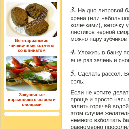
На дно литровой б
хрена (или небольшо
колечками), веточку 
листиков черной смо
можно пару зубчиков 
Вегетарианские
чечевичные котлеты
со шпинатом
Уложить в банку п
еще раз зелень и сно
Сделать рассол. В
соль.
Если не хотите делат
Закусочные
проще и просто насып
корзиночки с сыром и
овощами
залить горячей водой
этом случае желател
немного взболтать ба
равномерно просолил