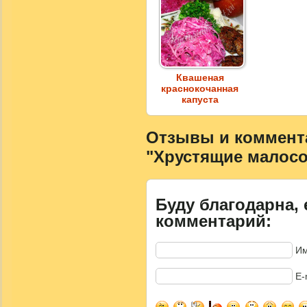
Квашеная
краснокочанная
капуста
Отзывы и коммента
"Хрустящие малос
Буду благодарна, 
комментарий:
Им
E-