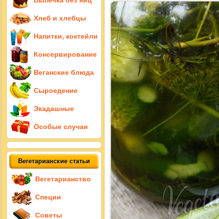
Выпечка без яиц
Хлеб и хлебцы
Напитки, коктейли
Консервирование
Веганские блюда
Сыроедение
Экадашные
Особые случаи
Вегетарианские статьи
Вегетарианство
Специи
Советы