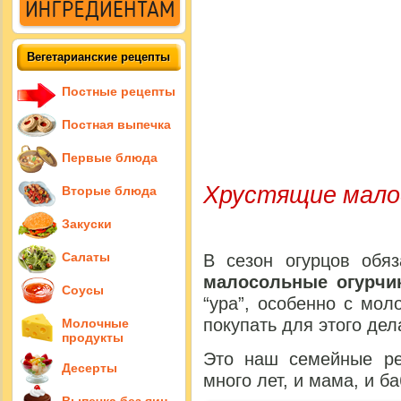
Вегетарианские рецепты
Постные рецепты
Постная выпечка
Первые блюда
Хрустящие мало
Вторые блюда
Закуски
Салаты
В сезон огурцов обяз
малосольные огурчи
Соусы
“ура”, особенно с мо
покупать для этого де
Молочные
продукты
Это наш семейные ре
Десерты
много лет, и мама, и 