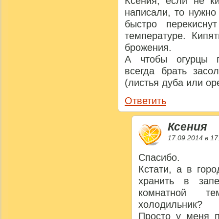
Ксения, если не к
написали, то нужно
быстро перекисну
температуре. Кипя
брожения.
А чтобы огурцы п
всегда брать засо
(листья дуба или ор
Ответить
Ксения
17.09.2014 в 17
Спасибо.
Кстати, а в гор
хранить в зап
комнатной т
холодильник?
Просто у меня п