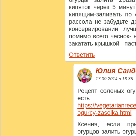
кипяток через 5 мину
кипящим-заливать по 
рассола не забудьте 
консервировании лу
помимо всего чеснок- 
закатать крышкой –пас
Ответить
Юлия Сан
17.09.2014 в 16:35
Рецепт соленых огу
ес
https://vegetarianrec
ogurcy-zasolka.html
Ксения, если пр
огурцов залить огур