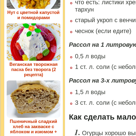
что есть: листики хр
тархун
Нут с цветной капустой
и помидорами
старый укроп с венч
чеснок (если едите)
Рассол на 1 литровую
0,5 л воды
Веганская творожная
1 ст. л. соли (с небо
пасха без творога (2
рецепта)
Рассол на 3-х литров
1,5 л воды
3 ст. л. соли (с небо
Как сделать мал
Пшеничный сладкий
хлеб на закваске с
яблоком и изюмом +
Огурцы хорошо вым