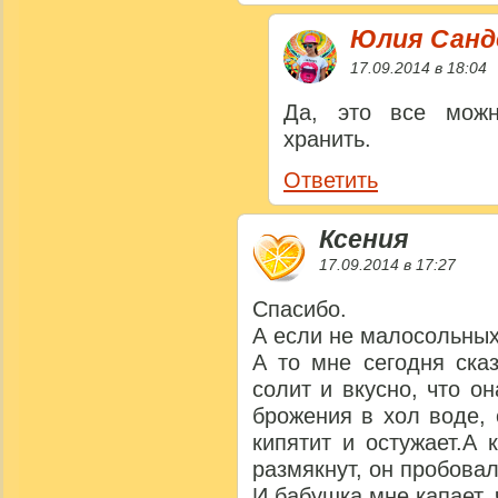
Юлия Сан
17.09.2014 в 18:04
Да, это все можн
хранить.
Ответить
Ксения
17.09.2014 в 17:27
Спасибо.
А если не малосольных
А то мне сегодня ска
солит и вкусно, что о
брожения в хол воде, 
кипятит и остужает.А 
размякнут, он пробовал
И бабушка мне капает, 