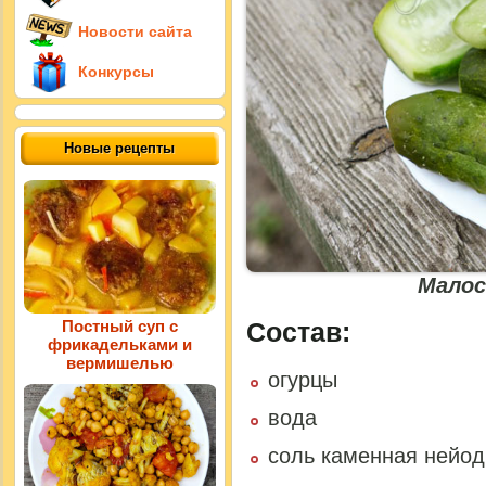
Новости сайта
Конкурсы
Новые рецепты
Малос
Постный суп с
Состав:
фрикадельками и
вермишелью
огурцы
вода
соль каменная нейо