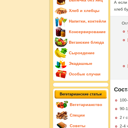
Выпечка без яиц
А если
хлеб б
Хлеб и хлебцы
Напитки, коктейли
Ог
Консервирование
Веганские блюда
Сыроедение
Экадашные
Особые случаи
Сост
Вегетарианские статьи
100-
Вегетарианство
90-1
Специи
2 г 
Советы
2-4 