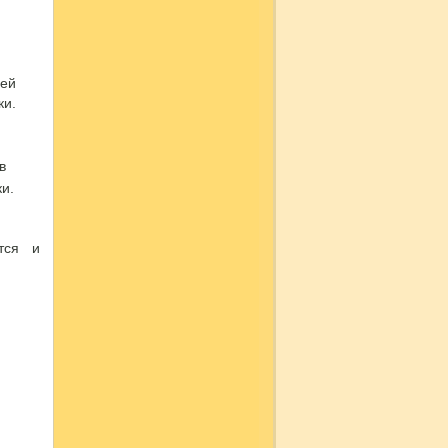
щей
ки.
в
ки.
тся и