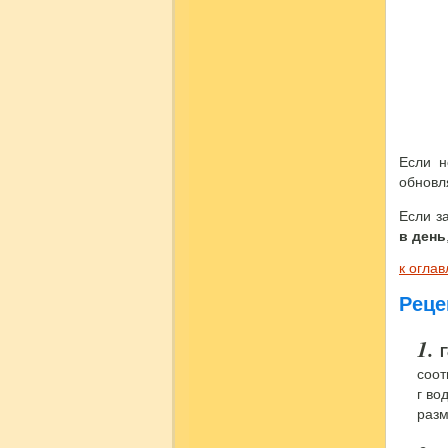
Если н
обновля
Если з
в день
к огла
Реце
соот
г во
разм