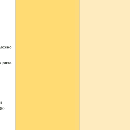
 можно
а раза
 в
 80