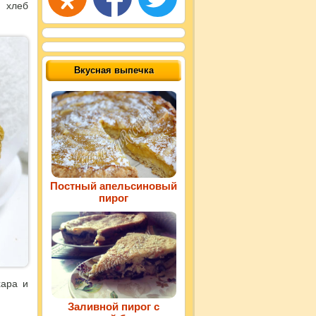
 хлеб
Вкусная выпечка
Постный апельсиновый
пирог
хара и
Заливной пирог с