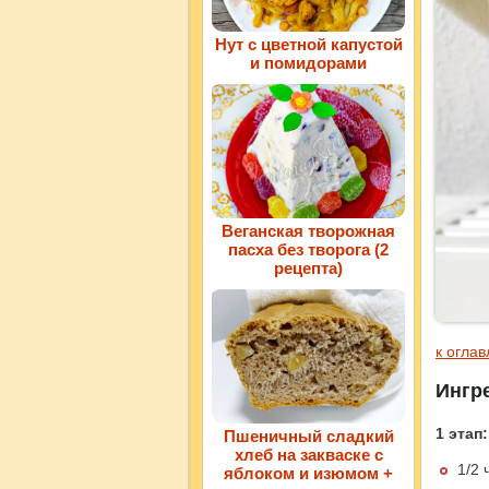
Нут с цветной капустой
и помидорами
Веганская творожная
пасха без творога (2
рецепта)
к огла
Ингр
1 этап:
Пшеничный сладкий
хлеб на закваске с
1/2 
яблоком и изюмом +