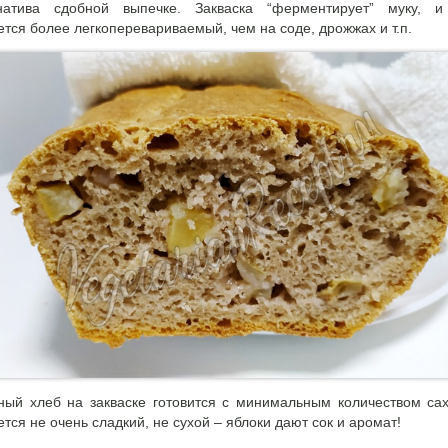
натива сдобной выпечке. Закваска “ферментирует” муку, и
ется более легкоперевариваемый, чем на соде, дрожжах и т.п.
ный хлеб на закваске готовится с минимальным количеством са
тся не очень сладкий, не сухой – яблоки дают сок и аромат!