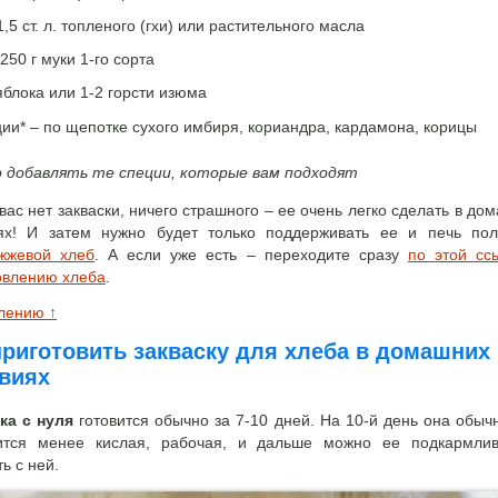
1,5 ст. л. топленого (гхи) или растительного масла
250 г муки 1-го сорта
яблока или 1-2 горсти изюма
ии* – по щепотке сухого имбиря, кориандра, кардамона, корицы
 добавлять те специи, которые вам подходят
вас нет закваски, ничего страшного – ее очень легко сделать в до
ях! И затем нужно будет только поддерживать ее и печь по
жжевой хлеб
. А если уже есть – переходите сразу
по этой сс
овлению хлеба
.
влению ↑
приготовить закваску для хлеба в домашних
виях
ка с нуля
готовится обычно за 7-10 дней. На 10-й день она обыч
ится менее кислая, рабочая, и дальше можно ее подкармлив
ь с ней.