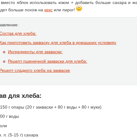
 вместо яблок использовать изюм + добавить больше сахара и м
удет больше похож на
кекс
или пирог!
лавление:
Состав для хлеба:
Как приготовить закваску для хлеба в домашних условиях
Ингредиенты для закваски:
Рецепт пшеничной закваски для хлеба:
Рецепт сладкого хлеба на закваске
ав для хлеба:
150 г опары (20 г закваски + 80 г воды + 80 г муки)
00 г воды
соли
ч. л. (5-15 г) сахара