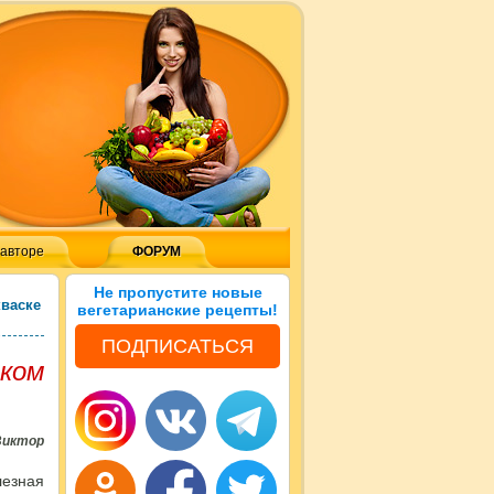
 авторе
ФОРУМ
Не пропустите новые
кваске
вегетарианские рецепты!
ПОДПИСАТЬСЯ
оком
Виктор
езная