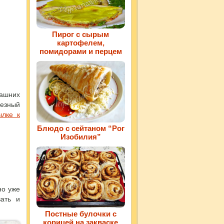
Пирог с сырым
картофелем,
помидорами и перцем
машних
лезный
ылке к
Блюдо с сейтаном “Рог
Изобилия”
но уже
ать и
Постные булочки с
корицей на закваске