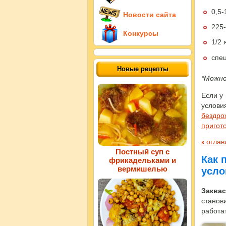
0,5-
Новости сайта
225-
Конкурсы
1/2 
спец
Новые рецепты
*Можно
Если у 
услови
бездро
пригот
к огла
Постный суп с
Как 
фрикадельками и
вермишелью
усло
Заквас
станов
работат