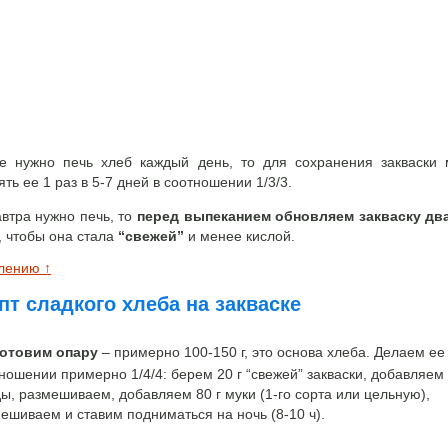
е нужно печь хлеб каждый день, то для сохранения закваски
ть ее 1 раз в 5-7 дней в соотношении 1/3/3.
автра нужно печь, то
перед выпеканием обновляем закваску дв
, чтобы она стала
“свежей”
и менее кислой.
влению ↑
пт сладкого хлеба на закваске
Готовим опару
– примерно 100-150 г, это основа хлеба. Делаем ее
ношении примерно 1/4/4: берем 20 г “свежей” закваски, добавляем
ды, размешиваем, добавляем 80 г муки (1-го сорта или цельную),
ешиваем и ставим подниматься на ночь (8-10 ч).