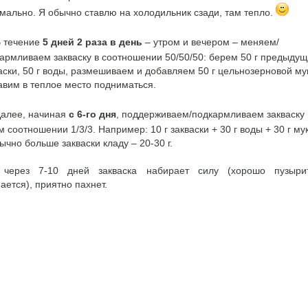
мально. Я обычно ставлю на холодильник сзади, там тепло.
 течение
5 дней 2 раза в день
– утром и вечером – меняем/
армливаем закваску в соотношении 50/50/50: берем 50 г предыду
аски, 50 г воды, размешиваем и добавляем 50 г цельнозерновой му
авим в теплое место подниматься.
алее, начиная
с 6-го дня
, поддерживаем/подкармливаем закваску 
м соотношении 1/3/3. Например: 10 г закваски + 30 г воды + 30 г му
ычно больше закваски кладу – 20-30 г.
о через 7-10 дней закваска набирает силу (хорошо пузыри
ается), приятно пахнет.