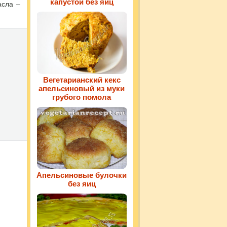
капустой без яиц
асла –
Вегетарианский кекс
апельсиновый из муки
грубого помола
Апельсиновые булочки
без яиц