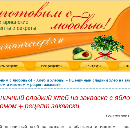
етарианские
епты и секреты
ить рецепт
Все рецепты
Контакты
Об
овим с любовью!
»
Хлеб и хлебцы
»
Пшеничный сладкий хлеб на за
ком и изюмом + рецепт закваски
ичный сладкий хлеб на закваске с ябл
зюмом + рецепт закваски
Рецепт от:
ий пшеничный хлеб на закваске с яблоками и изюмом – пол