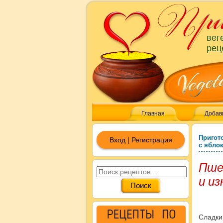
вег
рец
Главная
Добав
Пригот
Вход | Регистрация
с ябло
Пшен
и и
Сладк