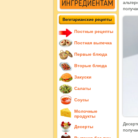
альтер
получа
Вегетарианские рецепты
Постные рецепты
Постная выпечка
Первые блюда
Вторые блюда
Закуски
Салаты
Соусы
Молочные
продукты
Десерт
Десерты
получае