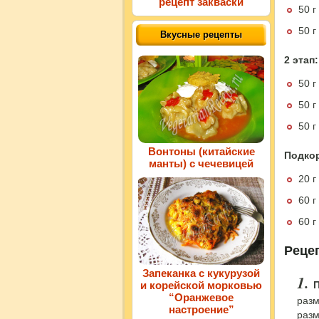
рецепт закваски
50 г
50 
Вкусные рецепты
2 этап:
50 г
50 г
50 г
Вонтоны (китайские
Подко
манты) с чечевицей
20 г
60 г
60 г
Реце
Запеканка c кукурузой
и корейской морковью
“Оранжевое
разм
настроение”
разм