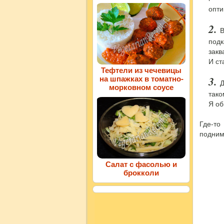
опти
В
подк
закв
И ст
Тефтели из чечевицы
на шпажках в томатно-
Д
морковном соусе
тако
Я об
Где-т
подним
Салат с фасолью и
брокколи