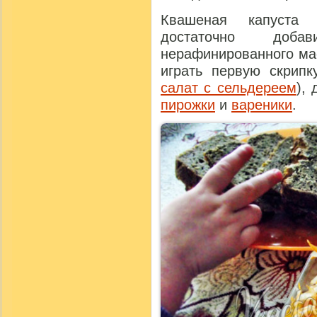
Квашеная капуста 
достаточно до
нерафинированного ма
играть первую скрипк
салат с сельдереем
),
пирожки
и
вареники
.