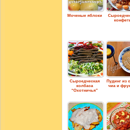
Моченые яблоки
Сыроедче
конфет
Сыроедческая
Пудинг из 
колбаса
чиа и фру
“Охотничья”