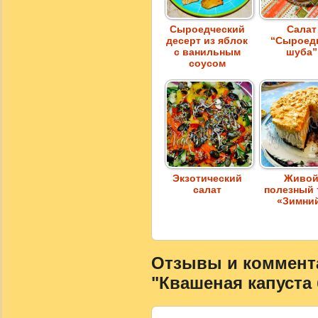
Сыроедческий
Салат
десерт из яблок
“Сыроед
с ванильным
шуба”
соусом
Экзотический
Живо
салат
полезный 
«Зимни
Отзывы и коммента
"Квашеная капуста 