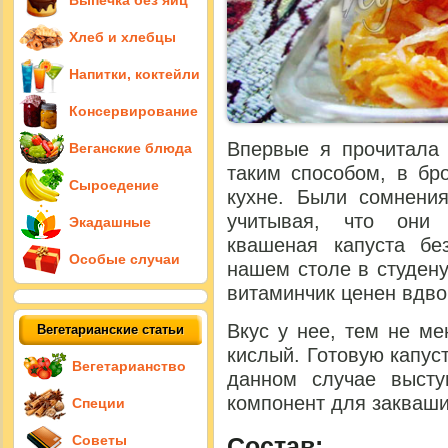
Выпечка без яиц
Хлеб и хлебцы
Напитки, коктейли
Консервирование
Впервые я прочитала 
Веганские блюда
таким способом, в б
Сыроедение
кухне. Были сомнения
учитывая, что они 
Экадашные
квашеная капуста бе
Особые случаи
нашем столе в студен
витаминчик ценен вдво
Вкус у нее, тем не ме
Вегетарианские статьи
кислый. Готовую капуст
Вегетарианство
данном случае высту
компонент для закваши
Специи
Состав:
Советы