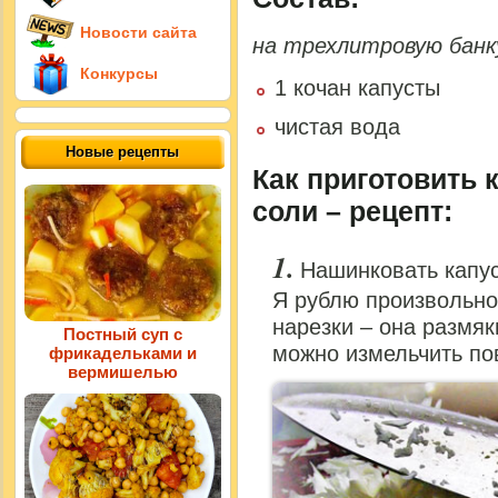
Новости сайта
на трехлитровую банк
Конкурсы
1 кочан капусты
чистая вода
Новые рецепты
Как приготовить 
соли – рецепт:
Нашинковать капус
Я рублю произвольно,
нарезки – она размякн
Постный суп с
можно измельчить по
фрикадельками и
вермишелью