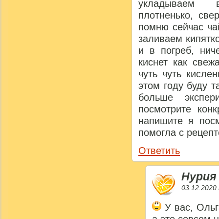
укладываем в
плотненько, све
помню сейчас ча
заливаем кипятк
и в погреб, нич
киснет как свеж
чуть чуть кисле
этом году буду т
больше экспери
посмотрите конк
напишите я посм
помогла с рецепт
Ответить
Нурия
03.12.2020 
У вас, Ольг