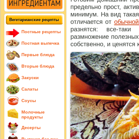
предельно прост, акти
минимум. На вид такая
Вегетарианские рецепты
отличается от
обычной
разнятся: все-таки
Постные рецепты
размножение полезных 
Постная выпечка
собственно, и ценятся
Первые блюда
Вторые блюда
Закуски
Салаты
Соусы
Молочные
продукты
Десерты