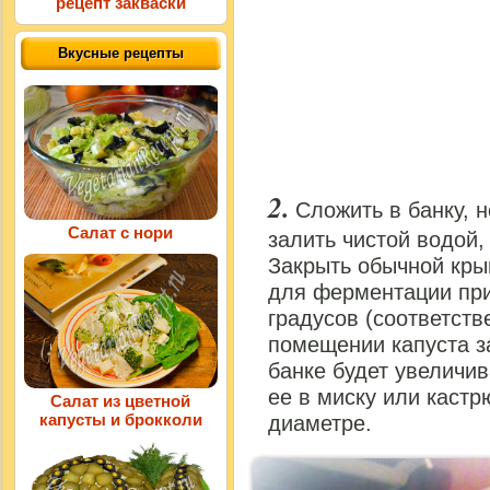
рецепт закваски
Вкусные рецепты
Сложить в банку, 
Салат с нори
залить чистой водой,
Закрыть обычной крыш
для ферментации при
градусов (соответств
помещении капуста з
банке будет увеличи
ее в миску или каст
Салат из цветной
капусты и брокколи
диаметре.