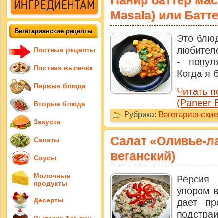
Панир баттер мас
Masala) или Батт
Вегетарианские рецепты
Это блюд
любител
Постные рецепты
- попул
Постная выпечка
Когда я 
Первые блюда
Читать п
(Paneer 
Вторые блюда
Вегетариански
Рубрика:
Закуски
Салат «Оливье-л
Салаты
веганский)
Соусы
Молочные
Версия
продукты
упором в
Десерты
дает пр
подстраи