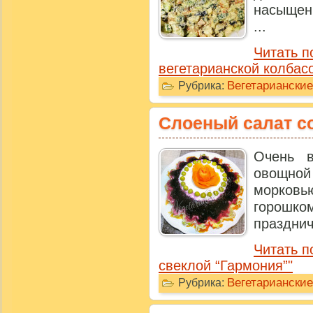
насыщени
...
Читать п
вегетарианской колбас
Вегетариански
Рубрика:
Слоеный салат с
Очень в
овощно
морков
горошк
праздничн
Читать п
свеклой “Гармония”"
Вегетариански
Рубрика: