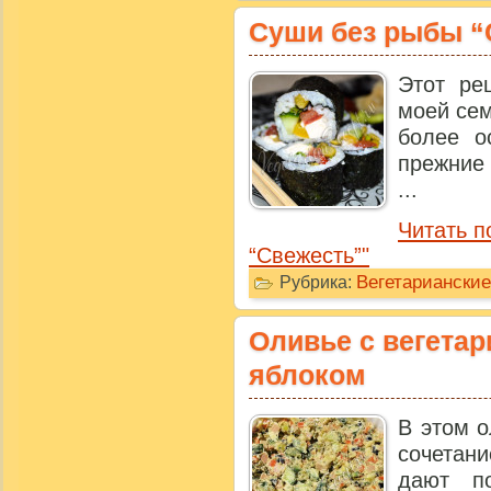
Суши без рыбы “
Этот ре
моей сем
более о
прежние
...
Читать п
“Свежесть”"
Вегетарианские
Рубрика:
Оливье с вегетар
яблоком
В этом о
сочетан
дают п