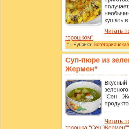
получа
необыч
кушать в 
Читать п
горошком"
Вегетариански
Рубрика:
Суп-пюре из зеле
Жермен”
Вкусны
зеленог
"Сен Ж
продукт
...
Читать п
горошка “Сен Жермен”"