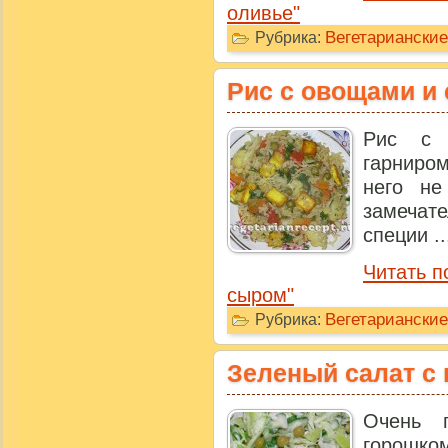
оливье"
Вегетариански
Рубрика:
Рис с овощами и
Рис с 
гарниро
него не
замечат
специи ..
Читать п
сыром"
Вегетариански
Рубрика:
Зеленый салат с
Очень 
горошко