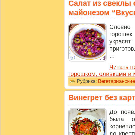
Салат из свеклы 
майонезом “Вкус
Словно
горошек
украсят
приготов
...
Читать п
горошком, оливками и 
Вегетариански
Рубрика:
Винегрет без кар
До появ
была о
корнепло
до крест