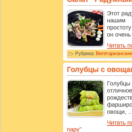
Этот рад
нашим 
простоту
он очень
Читать п
Вегетариански
Рубрика:
Голубцы с овоща
Голубц
отличн
рождеств
фарширо
овощи, ..
Читать п
пару"