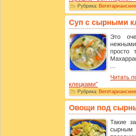
Вегетариански
Рубрика:
Суп с сырными к
Это оч
нежным
просто 
Махаррам
...
Читать п
клецками"
Вегетариански
Рубрика:
Овощи под сырн
Такие з
сырным