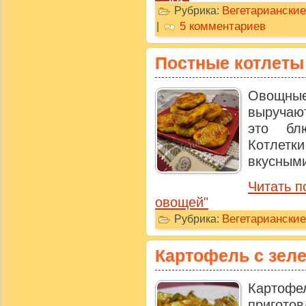
Вегетариански
Рубрика:
5 комментариев
|
Постные котлеты
Овощны
выручаю
это бл
Котлетк
вкусными,
Читать п
овощей"
Вегетарианские
Рубрика:
Картофель с зел
Картоф
пригот