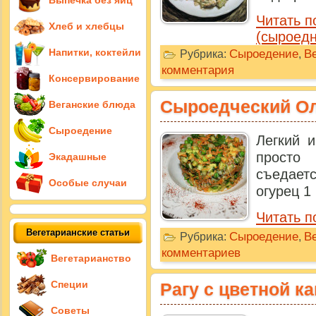
Выпечка без яиц
Читать п
Хлеб и хлебцы
(сыроедн
Напитки, коктейли
Сыроедение
В
Рубрика:
,
комментария
Консервирование
Сыроедческий О
Веганские блюда
Сыроедение
Легкий 
просто
Экадашные
съедает
Особые случаи
огурец 1
Читать п
Вегетарианские статьи
Сыроедение
В
Рубрика:
,
комментариев
Вегетарианство
Специи
Рагу с цветной к
Советы