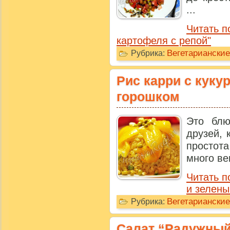
...
Читать п
картофеля с репой"
Вегетариански
Рубрика:
Рис карри с куку
горошком
Это блю
друзей, 
простот
много ве
Читать п
и зелены
Вегетариански
Рубрика:
Салат “Радужны