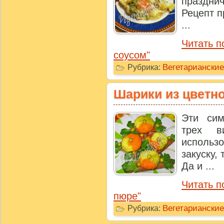
празднич
Рецепт п
...
Читать 
соусом"
Вегетариански
Рубрика:
Шарики из цветн
Эти си
трех в
исполь
закуску,
Да и ...
Читать п
пюре"
Вегетарианские
Рубрика: