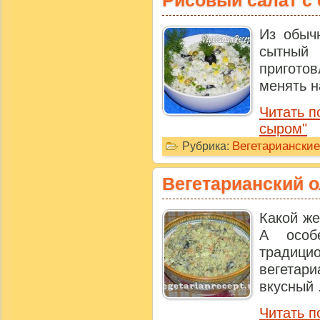
Из обыч
сытный
пригот
менять н
Читать п
сыром"
Вегетариански
Рубрика:
Вегетарианский 
Какой же
А особ
традиц
вегетар
вкусный .
Читать п