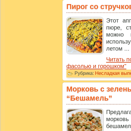
Пирог со стручк
Этот ап
пюре, с
можно 
использ
летом ...
Читать п
фасолью и горошком"
Несладкая выпе
Рубрика:
Морковь с зелен
“Бешамель”
Предлаг
морковь
бешаме