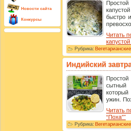
Простой 
Новости сайта
капусто
быстро и
Конкурсы
превосход
Читать п
капустой
Вегетариански
Рубрика:
Индийский завтра
Простой
сытный
который
ужин. По
Читать п
“Поха”"
Вегетариански
Рубрика: