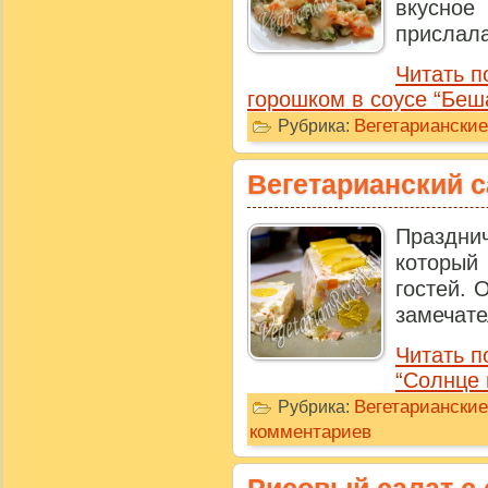
вкусно
прислала
Читать п
горошком в соусе “Беш
Вегетариански
Рубрика:
Вегетарианский с
Праздн
который
гостей. 
замечате
Читать п
“Солнце 
Вегетарианские
Рубрика:
комментариев
Рисовый салат с