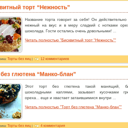
витный торт “Нежность”
Название торта говорит за себя! Он действительно
нежный на вкус и в меру сладкий с нотками оре
шоколада. Гости остались очень довольными! ...
Читать полностью "Бисквитный торт “Нежность”"
Торты без яиц
12 комментариев
рика:
|
 без глютена “Манко-блан”
Этот торт без глютена такой манящий, бл
шоколадными каплями, зазывает кусочками гре
ореха... еще и хвастает затаившимися внутри ...
Читать полностью "Торт без глютена “Манко-блан”"
Торты без яиц
4 комментария
рика:
|