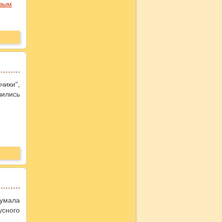
овым
чики",
ились
думала
усного