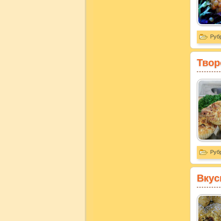
Руб
Твор
Руб
Вкус