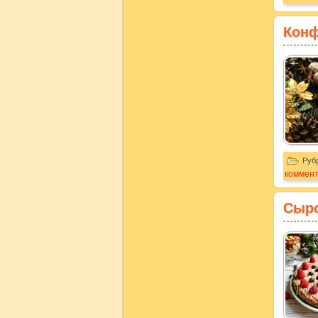
Конф
Руб
коммен
Сыро