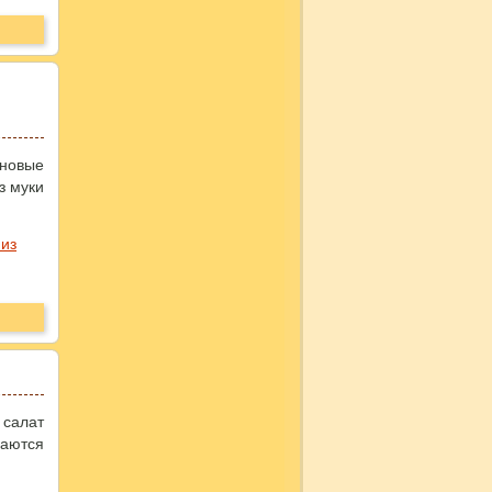
новые
з муки
 из
 салат
наются