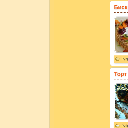
Биск
Руб
Торт
Руб