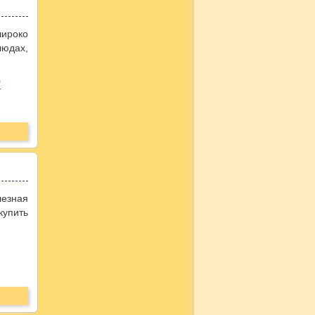
широко
людах,
"
лезная
купить