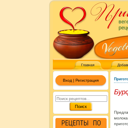
вег
рец
Главная
Добав
Пригот
Вход | Регистрация
Бурф
Предл
молок
пригот