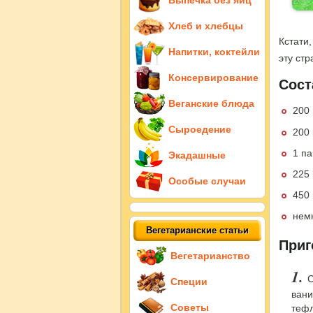
Выпечка без яиц
Хлеб и хлебцы
Кстати
Напитки, коктейли
эту стр
Консервирование
Сост
Веганские блюда
200 
Сыроедение
200 
1 па
Экадашные
225
Особые случаи
450 
нем
Вегетарианские статьи
Приг
Вегетарианство
С
Специи
вани
Советы
тефл