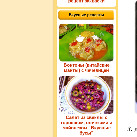
рецепт закваски
Вкусные рецепты
Вонтоны (китайские
манты) с чечевицей
Салат из свеклы с
горошком, оливками и
майонезом “Вкусные
Д
бусы”