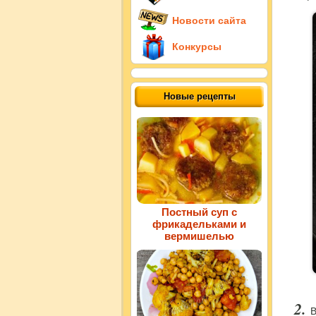
Новости сайта
Конкурсы
Новые рецепты
Постный суп с
фрикадельками и
вермишелью
В