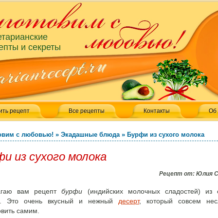
етарианские
епты и секреты
ить рецепт
Все рецепты
Контакты
Об
овим с любовью!
»
Экадашные блюда
»
Бурфи из сухого молока
и из сухого молока
Рецепт от:
Юлия 
агаю вам рецепт
бурфи
(индийских молочных сладостей) из 
а. Это очень вкусный и нежный
десерт
, который совсем нес
овить самим.