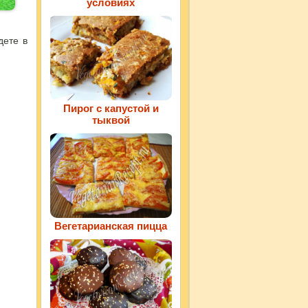
условиях
дете в
Пирог с капустой и
тыквой
Вегетарианская пицца