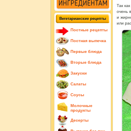
Так ка
очень 
и жирн
Вегетарианские рецепты
или рас
Постные рецепты
Постная выпечка
Первые блюда
Вторые блюда
Закуски
Салаты
Соусы
Молочные
продукты
Десерты