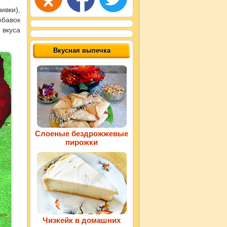
ивки),
обавок
 вкуса
Вкусная выпечка
Слоеные бездрожжевые
пирожки
Чизкейк в домашних