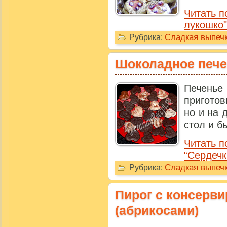
Читать п
лукошко"
Сладкая выпечк
Рубрика:
Шоколадное пече
Печенье 
пригото
но и на 
стол и бы
Читать п
“Сердечк
Сладкая выпечк
Рубрика:
Пирог с консерв
(абрикосами)