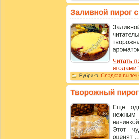
Заливной пирог с
Заливн
читате
творожна
ароматом
Читать п
ягодами"
Сладкая выпечк
Рубрика:
Творожный пирог
Еще од
нежным
начинкой
Этот чу
оценят ..