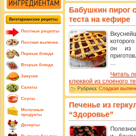
Бабушкин пирог с
теста на кефире
Вегетарианские рецепты
Постные рецепты
Вкусней
которого
Постная выпечка
он из 
Первые блюда
пригото
...
Вторые блюда
Читать п
Закуски
клюквой из слоеного те
Салаты
Сладкая выпечк
Рубрика:
Соусы
Печенье из герку
Молочные
“Здоровье”
продукты
Десерты
Полезное
и банан