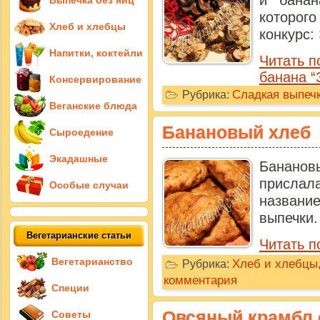
Выпечка без яиц
которог
Хлеб и хлебцы
конкурс:
Напитки, коктейли
Читать п
банана “
Консервирование
Сладкая выпечк
Рубрика:
Веганские блюда
Банановый хлеб
Сыроедение
Экадашные
Банановы
прислал
Особые случаи
названи
выпечки.
Вегетарианские статьи
Читать п
Вегетарианство
Хлеб и хлебцы
Рубрика:
комментария
Специи
Овсяный крамбл 
Советы