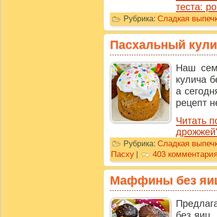
теста: р
Сладкая выпечк
Рубрика:
Пасхальный кули
Наш сем
кулича б
а сегодн
рецепт н
Читать п
дрожжей
Сладкая выпечк
Рубрика:
Пасху
403 комментари
|
Маффины без яи
Предлаг
без яиц,