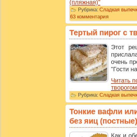
(пляжная)"
Сладкая выпечк
Рубрика:
63 комментария
Тертый пирог с т
Этот ре
прислал
очень пр
"Гости на
Читать п
творогом
Сладкая выпечк
Рубрика:
Тонкие вафли ил
без яиц (постные
Как и об