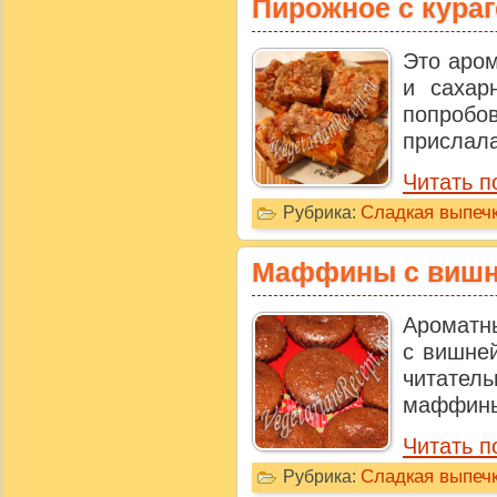
Пирожное с кура
Это аром
и сахар
попробо
прислала
Читать п
Сладкая выпечк
Рубрика:
Маффины с виш
Ароматн
с вишней
читатель
маффины 
Читать 
Сладкая выпечк
Рубрика: