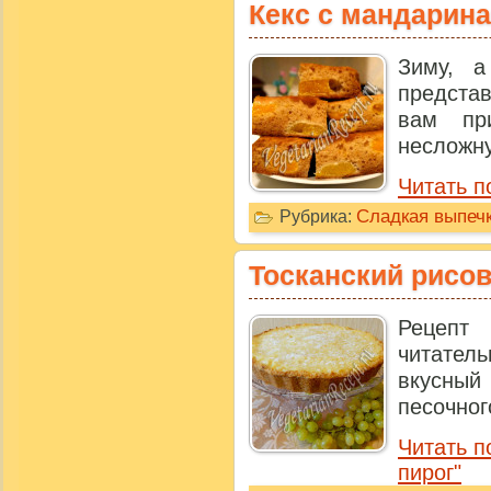
Кекс с мандарин
Зиму, а
представ
вам пр
несложну
Читать п
Сладкая выпечк
Рубрика:
Тосканский рисо
Рецепт
читател
вкусный
песочног
Читать п
пирог"