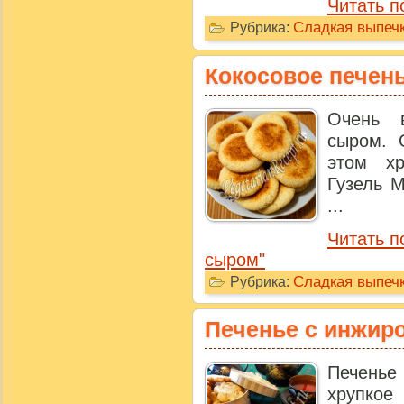
Читать п
Сладкая выпечк
Рубрика:
Кокосовое печен
Очень 
сыром. 
этом х
Гузель М
...
Читать п
сыром"
Сладкая выпечк
Рубрика:
Печенье с инжир
Печенье 
хрупкое 