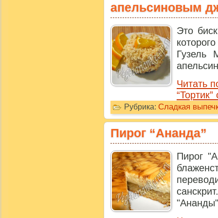
апельсиновым д
Это биск
которог
Гузель 
апельсин
Читать п
“Тортик”
Сладкая выпечк
Рубрика:
Пирог “Ананда”
Пирог "
блажен
перево
санскр
"Ананды" 