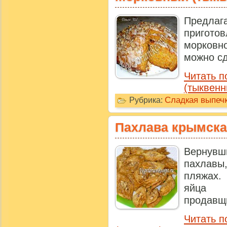
Предла
пригото
морковно
можно сд
Читать 
(тыквенн
Сладкая выпечк
Рубрика:
Пахлава крымска
Вернув
пахлав
пляжах.
яйца 
продавщи
Читать п