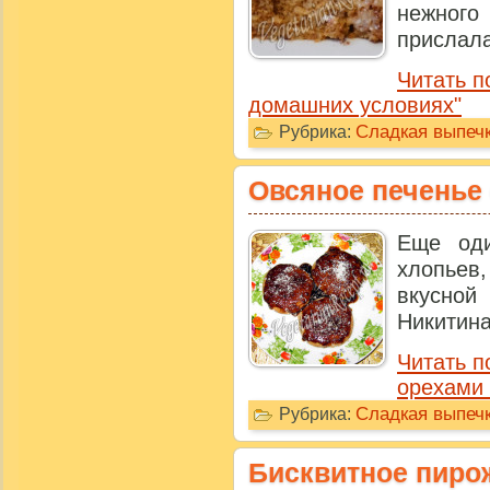
нежного
прислала 
Читать п
домашних условиях"
Сладкая выпечк
Рубрика:
Овсяное печенье 
Еще оди
хлопьев
вкусной
Никитина
Читать п
орехами 
Сладкая выпечк
Рубрика:
Бисквитное пирож