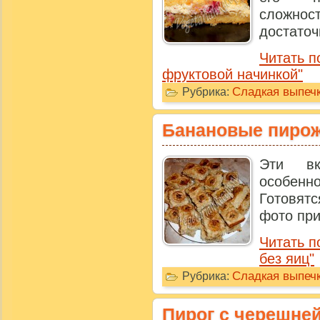
сложно
достаточн
Читать п
фруктовой начинкой"
Сладкая выпечк
Рубрика:
Банановые пирож
Эти вк
особенн
Готовят
фото при
Читать 
без яиц"
Сладкая выпечк
Рубрика:
Пирог с черешне