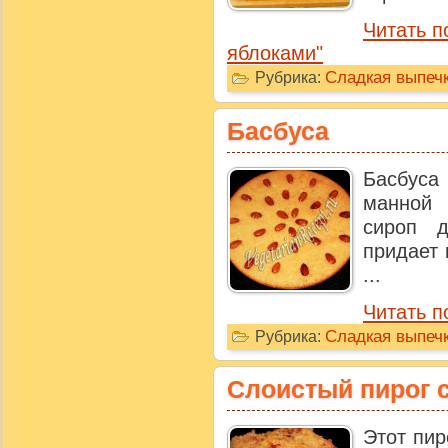
Читать п
яблоками"
Сладкая выпечк
Рубрика:
Басбуса
Басбуса
манной
сироп 
придает 
...
Читать п
Сладкая выпечк
Рубрика:
Слоистый пирог 
Этот пир