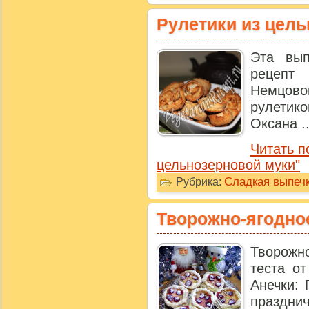
Рулетики из цел
Эта вып
рецепт
Немцово
рулетик
Оксана ..
Читать п
цельнозерновой муки"
Сладкая выпечк
Рубрика:
Творожно-ягодно
Творожн
теста о
Анечки:
празднич