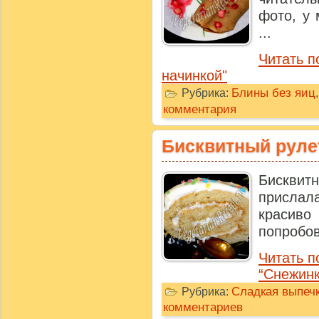
фото, у 
...
Читать п
начинкой"
Блины без яиц
Рубрика:
комментария
Бисквитный руле
Бисквитн
прислал
красиво
попробов
Читать п
“Снежинк
Сладкая выпечк
Рубрика:
комментариев