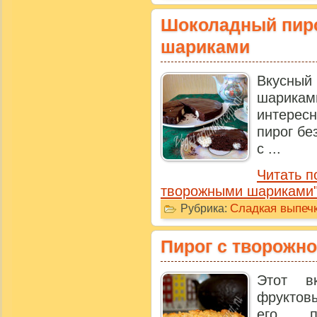
Шоколадный пир
шариками
Вкусный
шарикам
интере
пирог бе
с ...
Читать п
творожными шариками
Сладкая выпечк
Рубрика:
Пирог с творожн
Этот в
фруктовы
его п