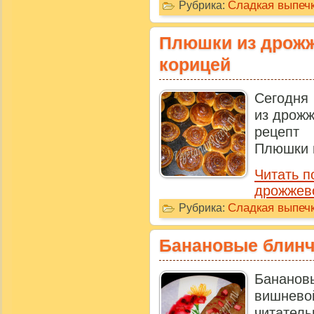
Сладкая выпечк
Рубрика:
Плюшки из дрожж
корицей
Сегодня
из дрожж
рецепт
Плюшки и
Читать п
дрожжево
Сладкая выпечк
Рубрика:
Банановые блинч
Бананов
вишне
читатель