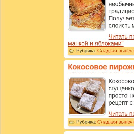
необы
традиц
Получае
слоистым!
Читать п
манкой и яблоками"
Сладкая выпечк
Рубрика:
Кокосовое пирож
Кокосо
сгущенко
просто н
рецепт с
Читать п
Сладкая выпечк
Рубрика: