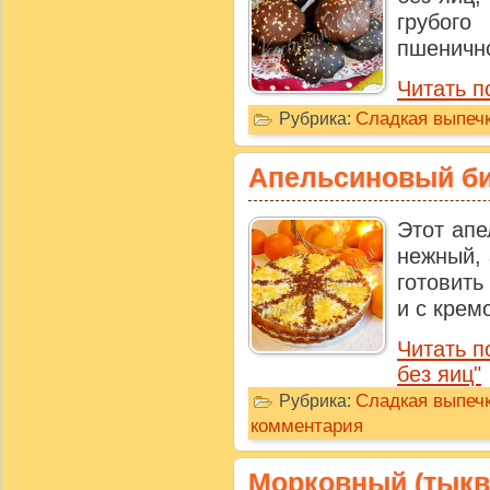
грубог
пшенично
Читать п
Сладкая выпечк
Рубрика:
Апельсиновый би
Этот апе
нежный, 
готовить
и с кремо
Читать п
без яиц"
Сладкая выпечк
Рубрика:
комментария
Морковный (тыкв