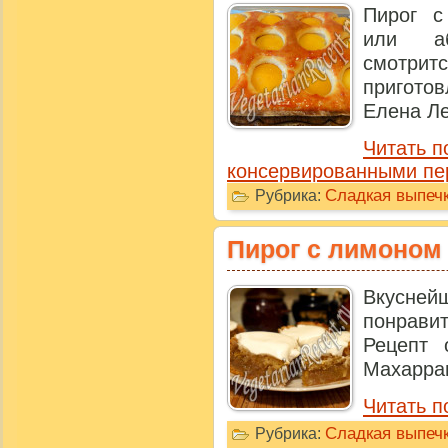
Пирог с
или аб
смотри
пригото
Елена Ле
Читать п
консервированными пе
Сладкая выпечк
Рубрика:
Пирог с лимоном
Вкусней
понрав
Рецепт 
Махаррам
Читать п
Сладкая выпечк
Рубрика: