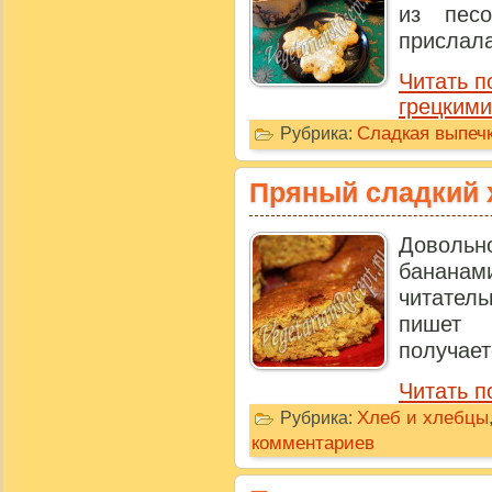
из пес
прислала
Читать п
грецкими
Сладкая выпечк
Рубрика:
Пряный сладкий 
Доволь
бананам
читател
пишет 
получаетс
Читать п
Хлеб и хлебцы
Рубрика:
комментариев