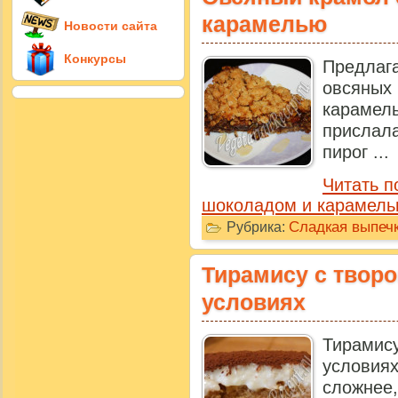
карамелью
Новости сайта
Конкурсы
Предлаг
овсян
карамел
прислал
пирог ...
Читать п
шоколадом и карамель
Сладкая выпечк
Рубрика:
Тирамису с твор
условиях
Тирами
услови
сложнее,