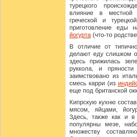
турецкого происхожд
влияние в местной 
греческой и турецкой
приготовление еды н
йогурта
(что-то родстве
В отличие от типичн
делают еду слишком о
здесь прижилась зеле
руккола, и пряности
заимствовано из итал
смесь карри (из
индий
еще под британской ок
Кипрскую кухню соста
мясом, яйцами, йог
Здесь, также как и в
популярны мезе, набо
множеству составля