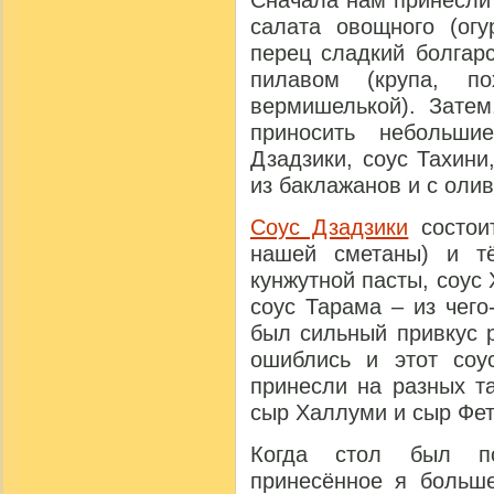
салата овощного (огу
перец сладкий болгар
пилавом (крупа, п
вермишелькой). Затем
приносить небольши
Дзадзики, соус Тахини
из баклажанов и с оли
Соус Дзадзики
состоит
нашей сметаны) и тё
кунжутной пасты, соус 
соус Тарама – из чего
был сильный привкус 
ошиблись и этот соу
принесли на разных т
сыр Халлуми и сыр Фет
Когда стол был по
принесённое я больше