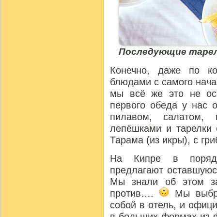
Последующие тарел
Конечно, даже по ко
блюдами с самого нача
мы всё же это не о
первого обеда у нас 
пилавом, салатом, 
лепёшками и тарелки 
Тарама (из икры), с гр
На Кипре в порядк
предлагают оставшуюся
Мы знали об этом з
против….
Мы выбра
собой в отель, и офиц
в больших формах из 