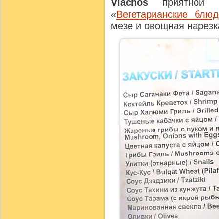
Vlachos
приятной н
«
Вегетарианские блюд
мезе и овощная нарезк