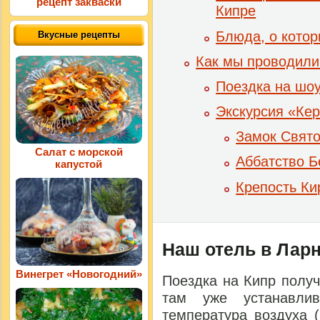
рецепт закваски
Кипре
Блюда, о котор
Вкусные рецепты
Как мы проводили
Поездка на шо
Экскурсия «Ке
Замок Свят
Салат с морской
Аббатство Б
капустой
Крепость Ки
Наш отель в Ларн
Винегрет «Новогодний»
Поездка на Кипр получ
там уже устанавлив
температура воздуха 