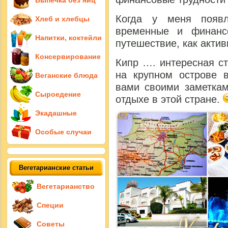
Выпечка без яиц
Когда у меня появл
Хлеб и хлебцы
временные и финанс
Напитки, коктейли
путешествие, как актив
Консервирование
Кипр …. интересная с
на крупном острове 
Веганские блюда
вами своими заметкам
Сыроедение
отдыхе в этой стране.
Экадашные
Особые случаи
Вегетарианские статьи
Вегетарианство
Специи
Советы