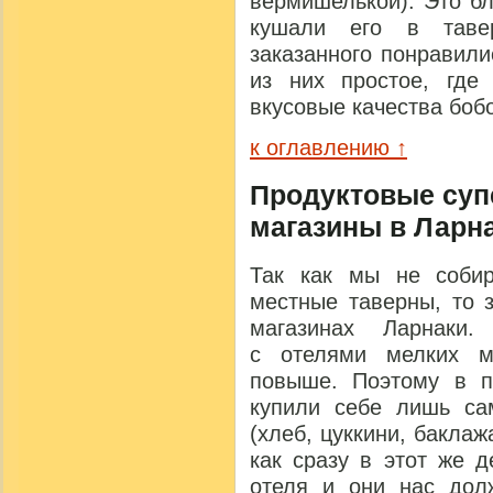
вермишелькой). Это б
кушали его в таве
заказанного понравил
из них простое, где
вкусовые качества боб
к оглавлению ↑
Продуктовые суп
магазины в Ларн
Так как мы не собир
местные таверны, то 
магазинах Ларнаки
с отелями мелких ма
повыше. Поэтому в п
купили себе лишь са
(хлеб, цуккини, баклаж
как сразу в этот же 
отеля и они нас дол