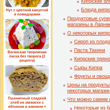
Кипрские бл
Блюда кипрс
Нут с цветной капустой
и помидорами
Продуктовые супе
магазины в Ларна
О некоторых кипрс
Сироп из плодо
Паста Тахини
Веганская творожная
пасха без творога (2
Кипрские пряно
рецепта)
Сыры Кипра
Фрукты и овощ
Цены на продукты
некоторых магази
Пшеничный сладкий
Что можно самим 
хлеб на закваске с
яблоком и изюмом +
Некоторые из б