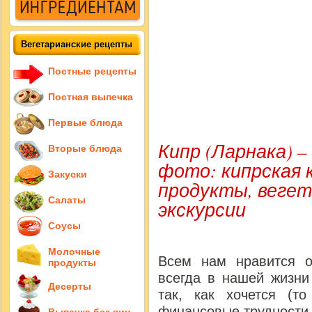
Вегетарианские рецепты
Постные рецепты
Постная выпечка
Первые блюда
Кипр (Ларнака) 
Вторые блюда
фото: кипрская к
Закуски
продукты, вегет
Салаты
экскурсии
Соусы
Молочные
Всем нам нравится о
продукты
всегда в нашей жизни
Десерты
так, как хочется (то
финансовые трудности и