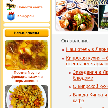
Новости сайта
Конкурсы
Новые рецепты
Оглавление:
Наш отель в Ларн
Кипрская кухня – 
поесть вегетариан
Заведения в Ла
Постный суп с
фрикадельками и
блюдами
вермишелью
О кипрской кух
Блюда Кипра и
кафе