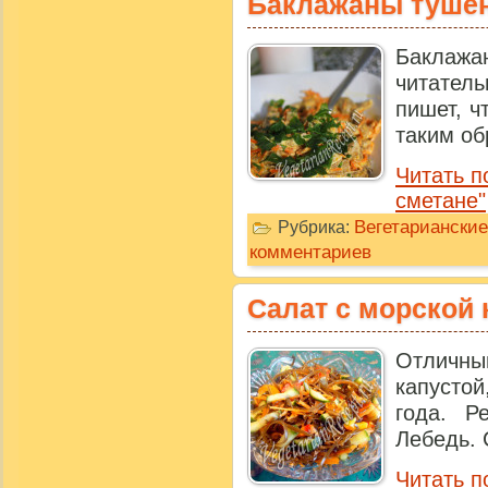
Баклажаны тушен
Баклажа
читател
пишет, ч
таким об
Читать п
сметане"
Вегетарианские
Рубрика:
комментариев
Салат с морской 
Отличны
капусто
года. Р
Лебедь. 
Читать п