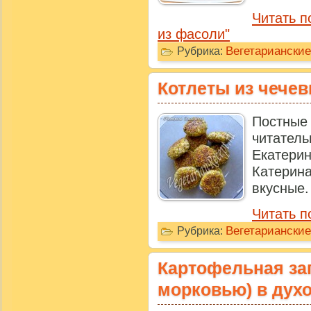
Читать п
из фасоли"
Вегетариански
Рубрика:
Котлеты из чече
Постны
читате
Екатер
Катерин
вкусные. 
Читать п
Вегетарианские
Рубрика:
Картофельная зап
морковью) в дух