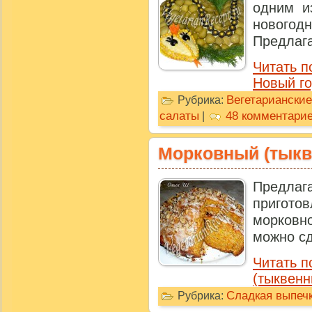
одним и
новогодн
Предлага
Читать п
Новый го
Вегетарианские
Рубрика:
салаты
48 комментари
|
Морковный (тыкв
Предла
пригото
морковно
можно сд
Читать 
(тыквенн
Сладкая выпечк
Рубрика: