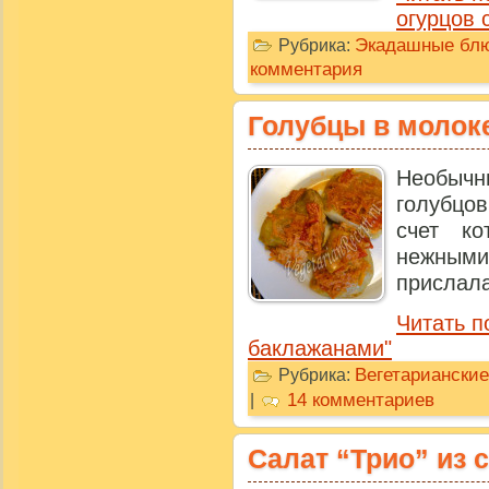
огурцов 
Экадашные бл
Рубрика:
комментария
Голубцы в молок
Необыч
голубцо
счет ко
нежным
прислала 
Читать п
баклажанами"
Вегетариански
Рубрика:
14 комментариев
|
Салат “Трио” из 