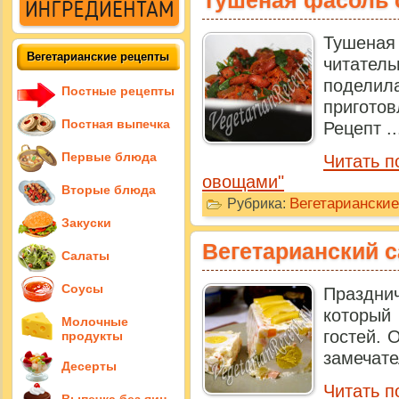
Тушеная фасоль 
Тушена
Вегетарианские рецепты
читател
подел
Постные рецепты
пригото
Постная выпечка
Рецепт ..
Первые блюда
Читать п
овощами"
Вторые блюда
Вегетариански
Рубрика:
Закуски
Вегетарианский с
Салаты
Соусы
Праздн
который
Молочные
гостей. 
продукты
замечате
Десерты
Читать п