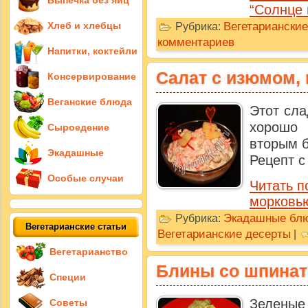
Выпечка без яиц
“Солнце 
Вегетарианские
Хлеб и хлебцы
Рубрика:
комментариев
Напитки, коктейли
Салат с изюмом,
Консервирование
Веганские блюда
Этот сла
хорошо 
Сыроедение
вторым б
Экадашные
Рецепт с
Особые случаи
Читать п
морковью
Экадашные бл
Рубрика:
Вегетарианские статьи
Вегетарианские десерты
|
Вегетарианство
Блины со шпина
Специи
Зеленые
Советы