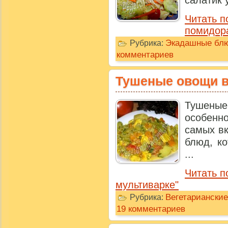
салатик 
Читать п
помидор
Экадашные бл
Рубрика:
комментариев
Тушеные овощи в
Тушены
особенно
самых в
блюд, ко
...
Читать п
мультиварке"
Вегетариански
Рубрика:
19 комментариев