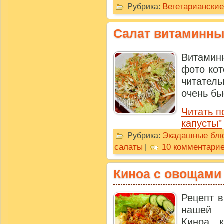
Вегетариански
Рубрика:
Салат витаминны
Витамин
фото кот
читатель
очень бы
Читать п
капусты"
Экадашные бл
Рубрика:
салаты
10 комментари
|
Киноа с овощами
Рецепт в
нашей 
Киноа, 