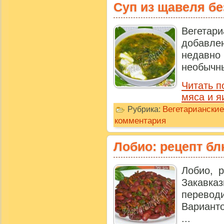
Суп из щавеля бе
Вегетари
добавле
недавно
необычны
Читать п
мяса и я
Вегетариански
Рубрика:
комментария
Лобио: рецепт б
Лобио, р
Закавк
перево
Варианто
...