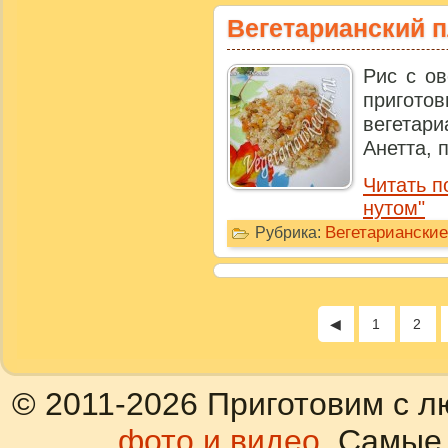
Вегетарианский п
Рис с ов
пригот
вегетари
Анетта, 
Читать п
нутом"
Вегетариански
Рубрика:
◀
1
2
© 2011-2026 Приготовим с л
фото и видео
. Самые