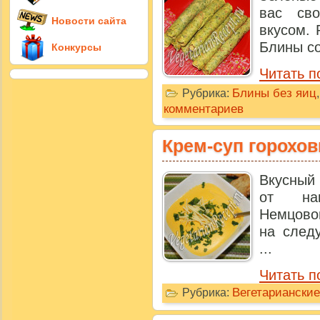
вас св
Новости сайта
вкусом. 
Блины со
Конкурсы
Читать п
Блины без яиц
Рубрика:
комментариев
Крем-суп горохо
Вкусный
от на
Немцово
на след
...
Читать п
Вегетариански
Рубрика: