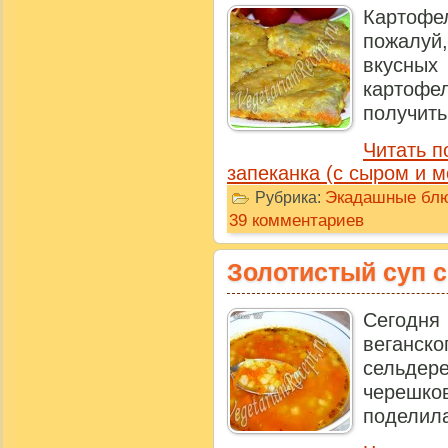
Картофе
пожалуй
вкусны
картофе
получить 
Читать п
запеканка (с сыром и м
Экадашные бл
Рубрика:
39 комментариев
Золотистый суп 
Сегод
веганск
сельд
черешко
поделила