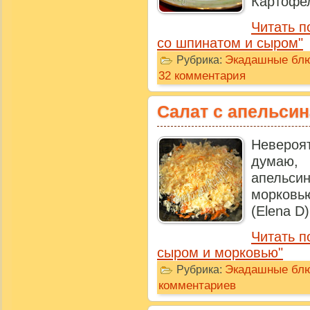
Картофель
Читать п
со шпинатом и сыром"
Экадашные бл
Рубрика:
32 комментария
Салат с апельси
Невероят
думаю,
апельс
морковь
(Elena D) 
Читать п
сыром и морковью"
Экадашные бл
Рубрика:
комментариев