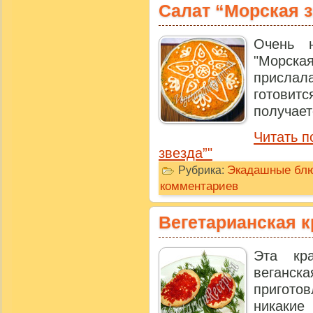
Салат “Морская 
Очень 
"Морск
прислала
готови
получаетс
Читать п
звезда”"
Экадашные бл
Рубрика:
комментариев
Вегетарианская к
Эта кра
веганск
приготов
никакие