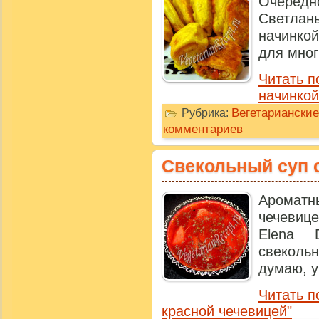
Очередно
Светлан
начинкой
для мног
Читать п
начинкой
Вегетарианские
Рубрика:
комментариев
Свекольный суп 
Ароматн
чечевиц
Elena 
свеколь
думаю, у 
Читать п
красной чечевицей"