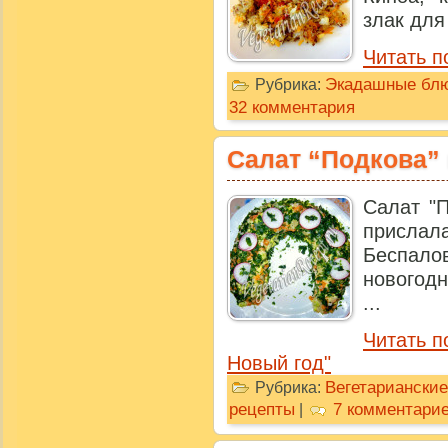
злак для 
Читать п
Экадашные бл
Рубрика:
32 комментария
Салат “Подкова”
Салат "П
присл
Беспалов
новогодн
...
Читать п
Новый год"
Вегетариански
Рубрика:
рецепты
7 комментари
|