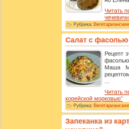
но Елена
Читать п
чечевичн
Вегетарианские
Рубрика:
Салат с фасолью
Рецепт э
фасолью
Маша М
рецепто
...
Читать п
корейской морковью"
Вегетариански
Рубрика:
Запеканка из кар