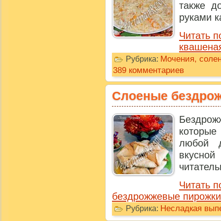
также д
руками ка
Читать п
квашеная
Мочения, соле
Рубрика:
389 комментариев
Слоеные бездро
Бездро
которые
любой д
вкусно
читательн
Читать 
бездрожжевые пирожки
Несладкая выпе
Рубрика: