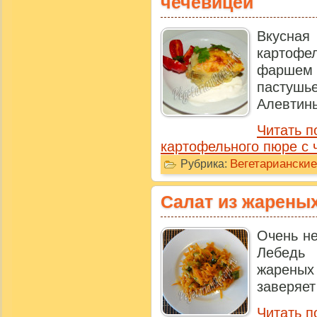
чечевицей
Вкусна
картоф
фаршем 
пастушье
Алевтины:
Читать п
картофельного пюре с 
Вегетариански
Рубрика:
Салат из жарены
Очень н
Лебедь
жареных
заверяет
Читать п