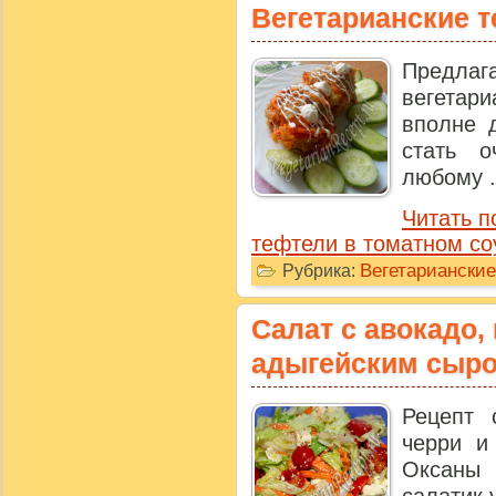
Вегетарианские т
Предл
вегетар
вполне 
стать 
любому .
Читать п
тефтели в томатном со
Вегетарианские
Рубрика:
Салат с авокадо,
адыгейским сыр
Рецепт 
черри и
Оксаны 