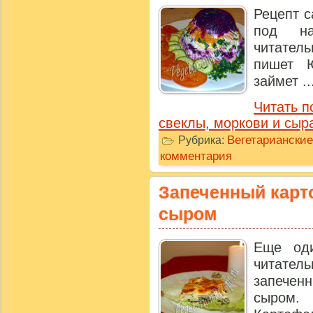
Рецепт с
под на
читате
пишет Ю
займет ..
Читать п
свеклы, моркови и сыр
Вегетариански
Рубрика:
комментария
Запеченный карт
сыром
Еще од
читате
запечен
сыром.