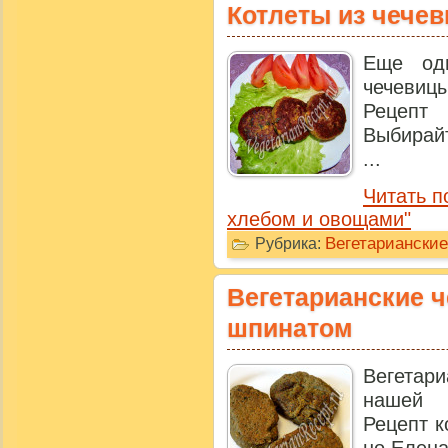
Котлеты из чече
Еще од
чечевицы
Рецепт
Выбирай
...
Читать п
хлебом и овощами"
Вегетарианские
Рубрика:
Вегетарианские 
шпинатом
Вегетар
нашей 
Рецепт к