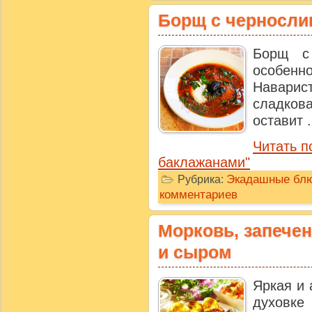
Борщ с черносли
Борщ с
особен
Навари
сладков
оставит .
Читать п
баклажанами"
Экадашные бл
Рубрика:
комментариев
Морковь, запечен
и сыром
Яркая и 
духовке