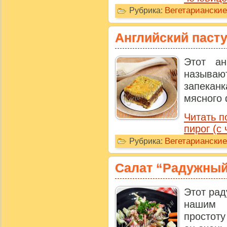
Вегетариански
Рубрика:
Английский пасту
Этот ан
называют
запека
мясного 
Читать п
пирог (с
Вегетариански
Рубрика:
Салат “Радужны
Этот рад
нашим 
простоту