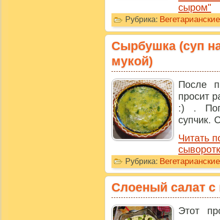
сыром"
Вегетариански
Рубрика:
Сырбушка (суп на
мукой)
После п
просит р
:) . По
супчик. 
Читать п
сыворотк
Вегетариански
Рубрика:
Слоеный салат с
Этот пр