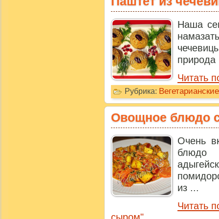
Паштет из чечев
Наша се
намазать
чечевиц
природа 
Читать п
Вегетарианские
Рубрика:
Овощное блюдо 
Очень в
блюдо 
адыгейс
помидоро
из ...
Читать 
сыром"