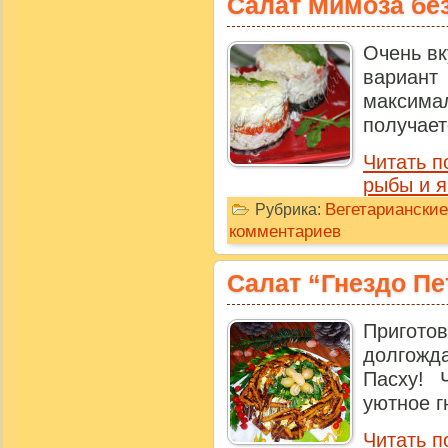
Салат Мимоза бе
Очень вк
вариант
максима
получает
Читать п
рыбы и я
Вегетариански
Рубрика:
комментариев
Салат “Гнездо Пе
Пригото
долгожд
Пасху! 
уютное г
Читать п