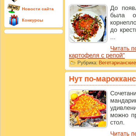
До появ
Новости сайта
была о
Конкурсы
корнепло
до крест
...
Читать п
картофеля с репой"
Вегетариански
Рубрика:
Нут по-мароккан
Сочета
мандари
удивлен
можно п
стол.
Читать п