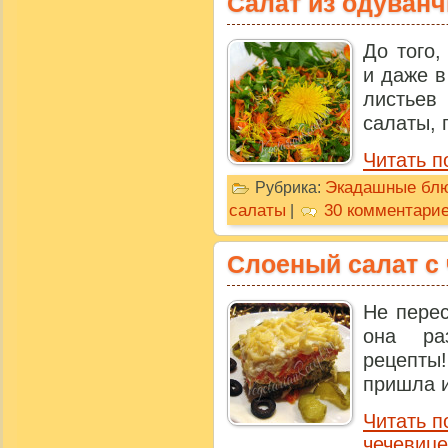
Салат из одуван
До того,
и даже в
листьев
салаты, 
Читать п
Экадашные бл
Рубрика:
салаты
30 комментари
|
Слоеный салат с
Не перес
она ра
рецепты
пришла и
Читать п
чечевице