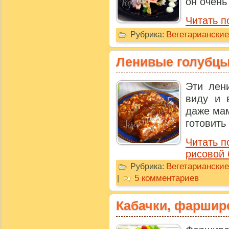
он очень
Читать п
Вегетариански
Рубрика:
Ленивые голубцы
Эти лен
виду и 
даже мам
готовить 
Читать п
рисовой 
Вегетариански
Рубрика:
5 комментариев
|
Кабачки, фарши