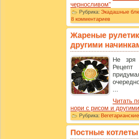
черносливом"
Экадашные бл
Рубрика:
8 комментариев
Жареные рулетики
другими начинка
Не зря 
Рецепт 
придума
очередно
...
Читать п
нори с рисом и другим
Вегетарианские
Рубрика:
Постные котлеты