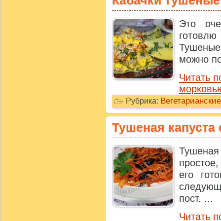
Кабачки тушеные
Это оч
готовлю 
Тушеные
можно по
Читать п
морковь
Вегетариански
Рубрика:
Тушеная капуста
Тушена
простое,
его гот
следую
пост. ...
Читать п