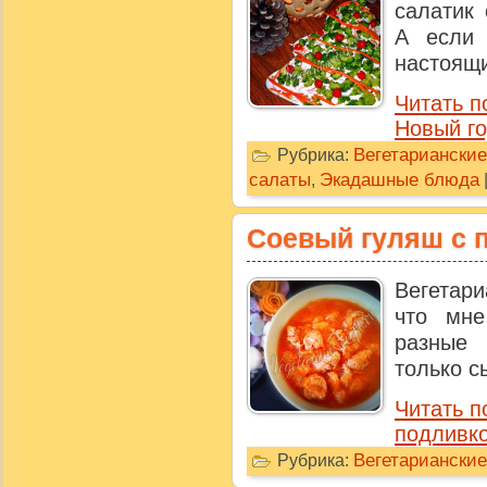
салатик 
А если 
настоящи
Читать п
Новый го
Вегетарианские
Рубрика:
салаты
Экадашные блюда
,
Соевый гуляш с 
Вегетари
что мне
разные
только с
Читать п
подливко
Вегетариански
Рубрика: