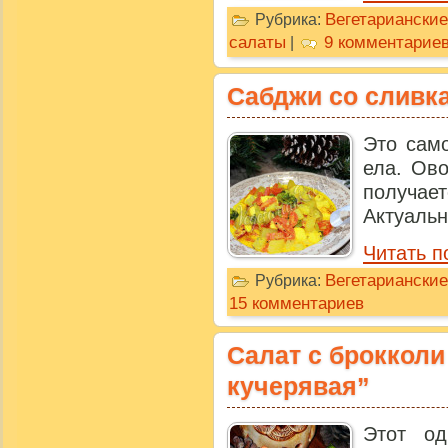
Вегетарианские
Рубрика:
салаты
9 комментарие
|
Сабджи со сливк
Это само
ела. Ов
получае
Актуальн
Читать п
Вегетариански
Рубрика:
15 комментариев
Салат с брокколи
кучерявая”
Этот о