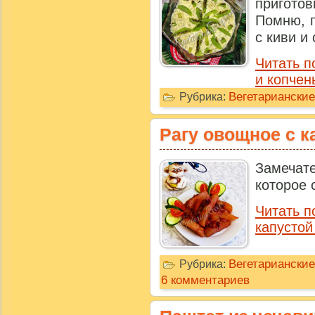
приготов
Помню, п
с киви и 
Читать п
и копче
Вегетариански
Рубрика:
Рагу овощное с к
Замечат
которое 
Читать п
капустой
Вегетариански
Рубрика:
6 комментариев