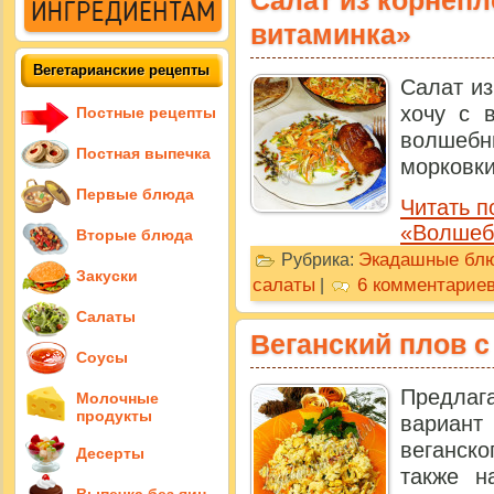
Салат из корнеп
витаминка»
Вегетарианские рецепты
Салат из
хочу с 
Постные рецепты
волшебны
Постная выпечка
морковки,
Первые блюда
Читать п
«Волшеб
Вторые блюда
Экадашные бл
Рубрика:
Закуски
салаты
6 комментарие
|
Салаты
Веганский плов с
Соусы
Пре
Молочные
продукты
вариант
веганс
Десерты
также н