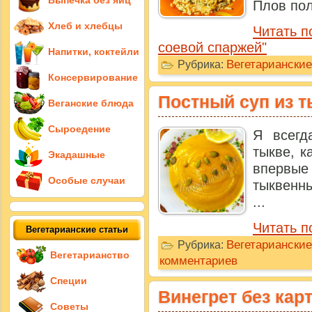
Выпечка без яиц
Плов пол
Хлеб и хлебцы
Читать п
соевой спаржей"
Напитки, коктейли
Вегетариански
Рубрика:
Консервирование
Постный суп из 
Веганские блюда
Сыроедение
Я всегд
тыкве, к
Экадашные
впервы
Особые случаи
тыквенны
...
Читать п
Вегетарианские статьи
Вегетариански
Рубрика:
Вегетарианство
комментариев
Специи
Винегрет без кар
Советы