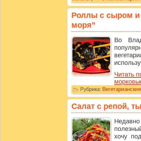
Роллы с сыром и
моря”
Во Влад
популярн
вегетари
использу
Читать п
морковью
Вегетарианские
Рубрика:
Салат с репой, т
Недавно
полезны
хочу под