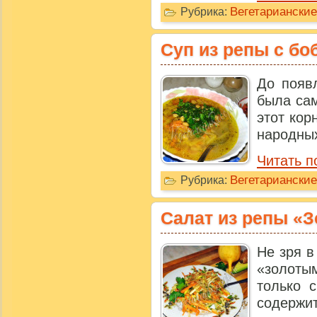
Вегетариански
Рубрика:
Суп из репы с бо
До появ
была са
этот кор
народных
Читать п
Вегетариански
Рубрика:
Салат из репы «З
Не зря в
«золотым
только 
содержит