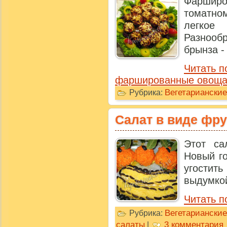
Фаршир
томатно
легкое
Разнооб
брынза - 
Читать п
фаршированные овоща
Вегетарианские
Рубрика:
Салат в виде фру
Этот с
Новый го
угостить
выдумкой,
Читать п
Вегетарианские
Рубрика:
салаты
3 комментария
|