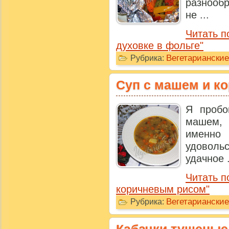
разнообр
не ...
Читать п
духовке в фольге"
Вегетариански
Рубрика:
Суп с машем и к
Я пробо
машем, 
именн
удоволь
удачное .
Читать п
коричневым рисом"
Вегетариански
Рубрика: