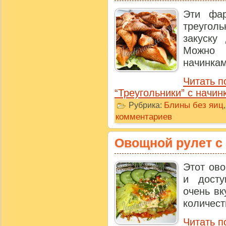
Эти фа
треугол
закуску
Можно
начинками
Читать п
“Треугольники” с начин
Блины без яиц
Рубрика:
комментариев
Овощной рулет с
Этот ово
и досту
очень в
количест
Читать п