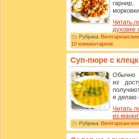
гарнир
морковки
Читать п
духовке 
Вегетариански
Рубрика:
10 комментариев
Суп-пюре с клецк
Обычно 
из дост
получают
я делаю 
Читать п
из манки
Вегетариански
Рубрика: