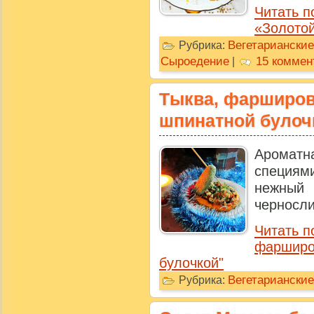
Читать п
«Золотой
Вегетариански
Рубрика:
Сыроедение
15 коммен
|
Тыква, фарширов
шпинатной булоч
Ароматн
специями
нежный 
черносли
Читать п
фарширо
булочкой"
Вегетариански
Рубрика: