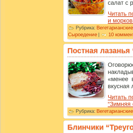
салат с 
Читать п
и морков
Вегетариански
Рубрика:
Сыроедение
10 коммен
|
Постная лазанья 
Оговорюс
наклады
«менее в
вкусная л
Читать п
“Зимняя 
Вегетариански
Рубрика:
Блинчики “Треуго