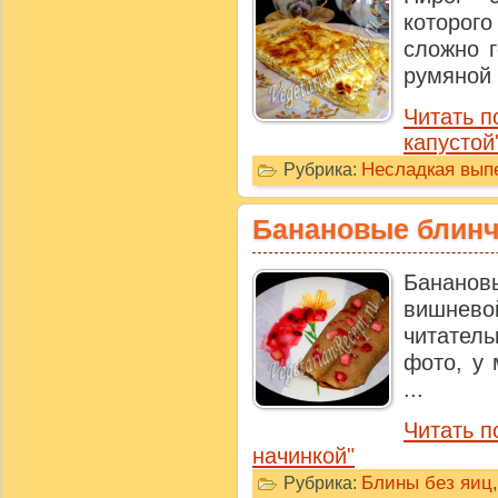
которог
сложно г
румяной 
Читать п
капустой
Несладкая выпе
Рубрика:
Банановые блинч
Бананов
вишне
читатель
фото, у 
...
Читать п
начинкой"
Блины без яиц
Рубрика: