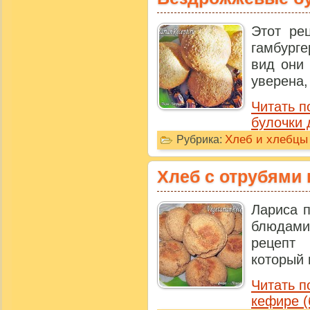
Этот ре
гамбурге
вид они 
уверена, 
Читать 
булочки 
Хлеб и хлебцы
Рубрика:
Хлеб с отрубями 
Лариса 
блюдами
рецепт 
который 
Читать п
кефире (