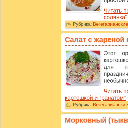
простой 
Читать п
солянка"
Вегетариански
Рубрика:
Салат с жареной 
Этот о
картошко
для п
празд
необычно
Читать п
картошкой и гранатом"
Вегетариански
Рубрика:
Морковный (тыкв