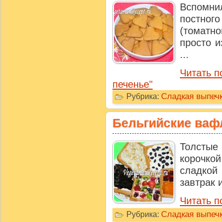
Вспомн
постно
(томатн
просто и
...
Читать п
печенье"
Сладкая выпечк
Рубрика:
Бельгийские ваф
Толстые
корочко
сладкой
завтрак и
Читать п
Сладкая выпечк
Рубрика: