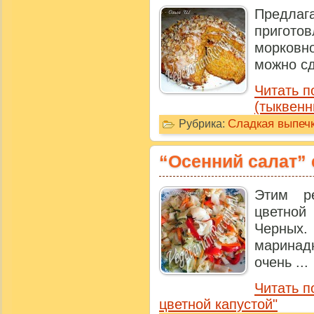
Предла
пригото
морковно
можно сд
Читать 
(тыквенн
Сладкая выпечк
Рубрика:
“Осенний салат” 
Этим р
цветной
Черных
маринад
очень ...
Читать п
цветной капустой"