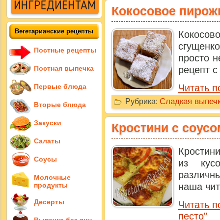
Кокосовое пирож
Вегетарианские рецепты
Кокосо
сгущенко
Постные рецепты
просто н
Постная выпечка
рецепт с
Первые блюда
Читать п
Сладкая выпечк
Рубрика:
Вторые блюда
Закуски
Кростини с соусо
Салаты
Кростини
Соусы
из кус
различн
Молочные
продукты
наша чит
Десерты
Читать п
песто"