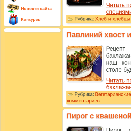
Читать п
Новости сайта
специям
Хлеб и хлебцы
Рубрика:
Конкурсы
Павлиний хвост 
Рецепт 
баклажа
наш кон
столе бу
Читать п
баклажа
Вегетарианские
Рубрика:
комментариев
Пирог с квашеной
Пирог 