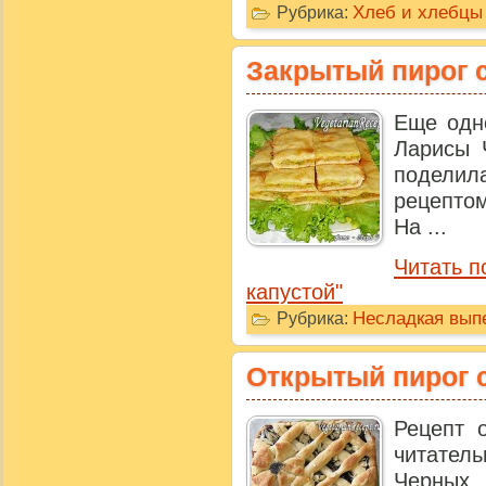
Хлеб и хлебцы
Рубрика:
Закрытый пирог с
Еще одн
Ларисы 
подели
рецепто
На ...
Читать п
капустой"
Несладкая выпе
Рубрика:
Открытый пирог 
Рецепт 
читател
Черных.