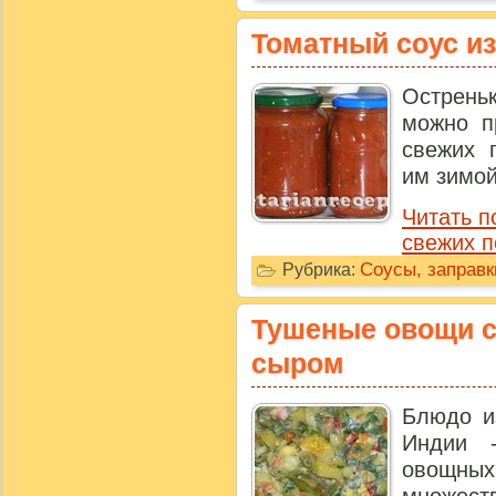
Томатный соус и
Острен
можно п
свежих 
им зимой
Читать п
свежих 
Соусы, заправк
Рубрика:
Тушеные овощи с
сыром
Блюдо и
Индии 
овощны