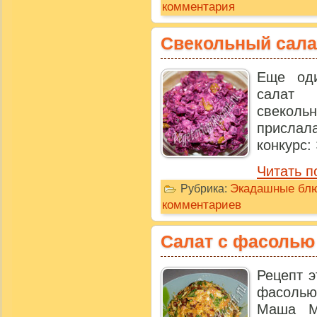
комментария
Свекольный сала
Еще од
салат 
свеколь
присла
конкурс: 
Читать п
Экадашные бл
Рубрика:
комментариев
Салат с фасолью
Рецепт э
фасолью
Маша М