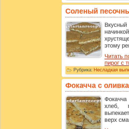
Соленый песочны
Вкусный
начинкой
хрустящ
этому ре
Читать п
пирог с 
Несладкая выпе
Рубрика:
Фокачча с оливк
Фокачча 
хлеб, 
выпекае
верх сма