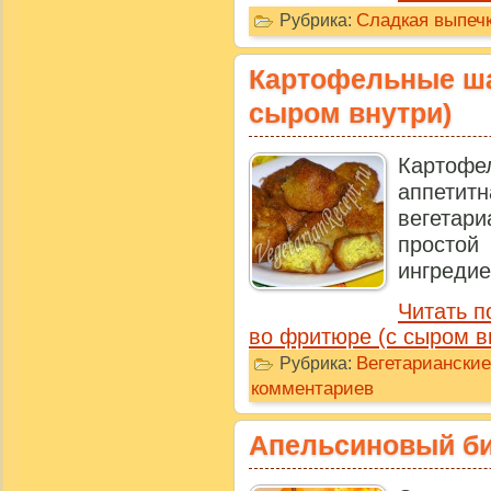
Сладкая выпечк
Рубрика:
Картофельные ша
сыром внутри)
Картоф
аппет
вегета
простой
ингредиен
Читать 
во фритюре (с сыром в
Вегетарианские
Рубрика:
комментариев
Апельсиновый би