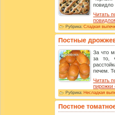
повидло 
Читать п
повидло
Сладкая выпечк
Рубрика:
Постные дрожжев
За что м
за то, 
расстой
печем. Те
Читать 
пирожки 
Несладкая выпе
Рубрика:
Постное томатно