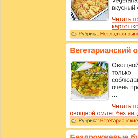
Vegetari
вкусный 
Читать п
картошко
Несладкая выпе
Рубрика:
Вегетарианский 
Овощной
только
соблюдаю
очень пр
...
Читать п
овощной омлет без яиц
Вегетариански
Рубрика:
Бездрожжевые бу