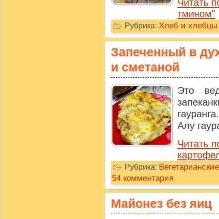
Читать п
тмином"
Хлеб и хлебцы
Рубрика:
Запеченный в ду
и сметаной
Это вед
запека
гауранга
Алу гаур
Читать п
картофел
Вегетариански
Рубрика:
54 комментария
Майонез без яиц