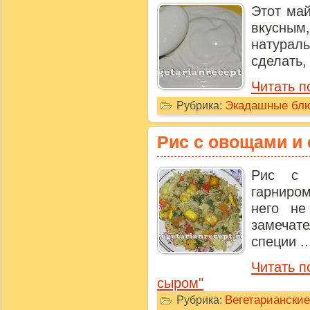
Этот май
вкусным
натурал
сделать,
Читать п
Экадашные бл
Рубрика:
Рис с овощами и
Рис с 
гарниро
него не
замечат
специи ..
Читать п
сыром"
Вегетариански
Рубрика: