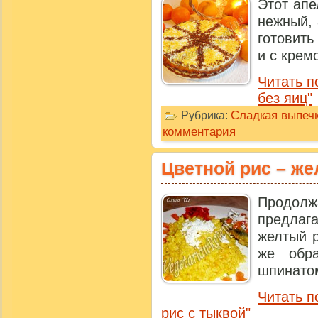
Этот апе
нежный, 
готовить
и с кремо
Читать п
без яиц"
Сладкая выпечк
Рубрика:
комментария
Цветной рис – же
Продол
предла
желтый р
же обр
шпинатом
Читать п
рис с тыквой"