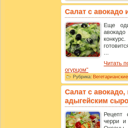
Салат с авокадо 
Еще од
авокад
конкурс.
готовитс
...
Читать п
огурцом"
Вегетариански
Рубрика:
Салат с авокадо,
адыгейским сыр
Рецепт 
черри и