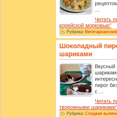
рецепто
...
Читать п
корейской морковью"
Вегетариански
Рубрика:
Шоколадный пир
шариками
Вкусный
шарикам
интере
пирог бе
с ...
Читать п
творожными шариками
Сладкая выпечк
Рубрика: