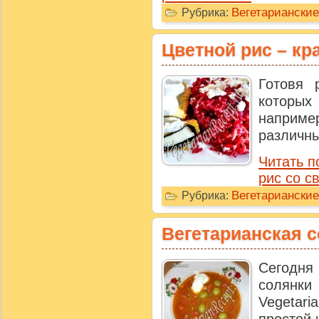
Вегетариански
Рубрика:
Цветной рис – кр
Готовя 
которых
например
различны
Читать п
рис со с
Вегетариански
Рубрика:
Вегетарианская 
Сегодня
солянки
Vegetari