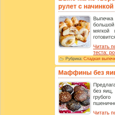
рулет с начинкой
Выпечка
большой
мягкой 
готовитс
Читать п
теста: р
Сладкая выпечк
Рубрика:
Маффины без яи
Предлаг
без яиц,
грубог
пшенично
Читать п