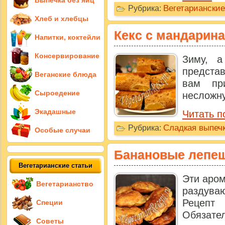
Выпечка без яиц
Вегетарианские
Рубрика:
Хлеб и хлебцы
Кекс с мандарин
Напитки, коктейли
Консервирование
Зиму, а
представ
Веганские блюда
вам пр
Сыроедение
несложну
Экадашные
Читать п
Сладкая выпечк
Рубрика:
Особые случаи
Банановые лепеш
Вегетарианские статьи
Эти аром
Вегетарианство
раздува
Рецепт
Специи
Обязател
Советы