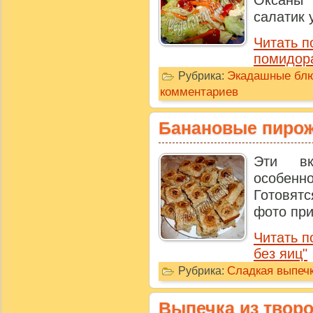
Оксаны 
салатик 
Читать п
помидор
Экадашные бл
Рубрика:
комментариев
Банановые пирож
Эти вк
особенн
Готовят
фото при
Читать 
без яиц"
Сладкая выпечк
Рубрика:
Выпечка из творо