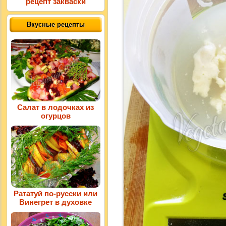
рецепт закваски
Вкусные рецепты
Салат в лодочках из
огурцов
Рататуй по-русски или
Винегрет в духовке