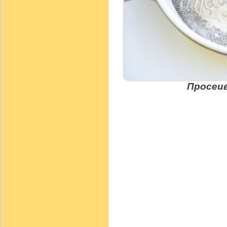
Просеив