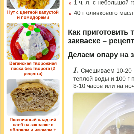
1 ч. л. с небольшой 
Нут с цветной капустой
40 г оливкового масл
и помидорами
Как приготовить 
закваске – рецепт
Делаем опару на з
Веганская творожная
пасха без творога (2
Смешиваем 10-20 г
рецепта)
теплой воды и 100 г
8-10 часов или на но
Пшеничный сладкий
хлеб на закваске с
яблоком и изюмом +