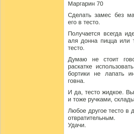
Маргарин 70
Сделать замес без ма
его в тесто.
Получается всегда ид
аля донна пицца или 
тесто.
Думаю не стоит гово
раскатке использоват
бортики не лапать и
говна.
И да, тесто жидкое. В
и тоже ручками, склады
Любое другое тесто в 
отвратительным.
Удачи.