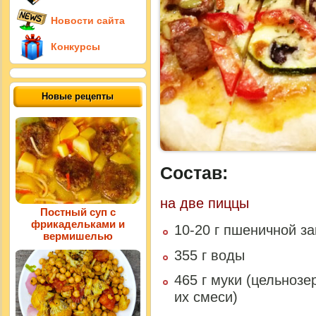
Новости сайта
Конкурсы
Новые рецепты
Состав:
на две пиццы
Постный суп с
фрикадельками и
10-20 г пшеничной за
вермишелью
355 г воды
465 г муки (цельнозе
их смеси)