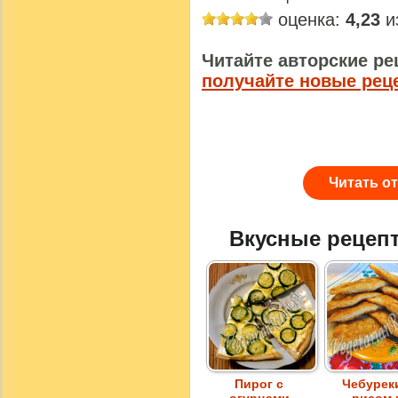
оценка:
4,23
из
Читайте авторские ре
получайте новые рец
Читать о
Вкусные рецеп
Пирог с
Чебурек
огурцами
рисом 