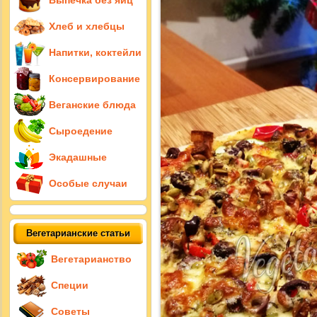
Выпечка без яиц
Хлеб и хлебцы
Напитки, коктейли
Консервирование
Веганские блюда
Сыроедение
Экадашные
Особые случаи
Вегетарианские статьи
Вегетарианство
Специи
Советы