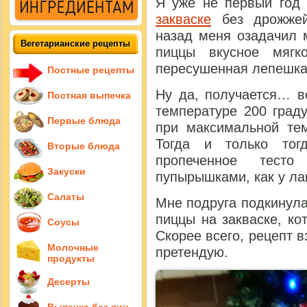
Я уже не первый год
закваске
без дрожжей
назад меня озадачил 
Вегетарианские рецепты
пиццы вкусное мягк
пересушенная лепешка
Постные рецепты
Ну да, получается… в
Постная выпечка
температуре 200 град
Первые блюда
при максимальной тем
Тогда и только тог
Вторые блюда
пропеченное тест
Закуски
пупырышками, как у ла
Салаты
Мне подруга подкинула
пиццы на закваске, ко
Соусы
Скорее всего, рецепт в
Молочные
претендую.
продукты
Десерты