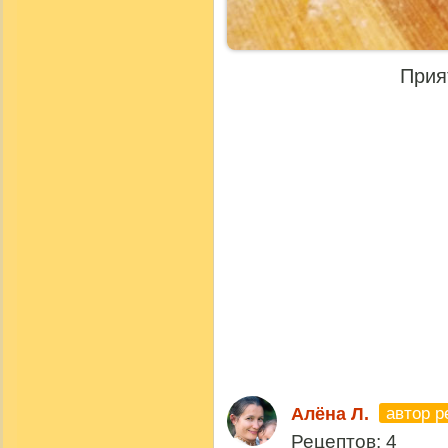
Прия
автор р
Алёна Л.
Рецептов: 4