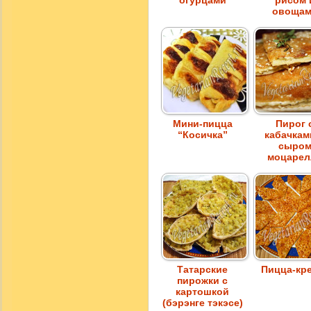
овоща
Мини-пицца
Пирог 
“Косичка”
кабачкам
сыро
моцарел
Татарские
Пицца-кр
пирожки с
картошкой
(бэрэнге тэкэсе)