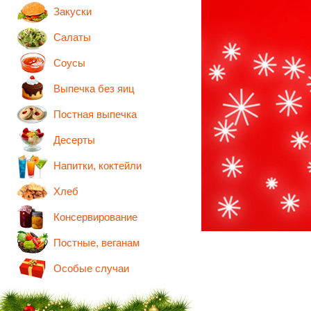
Закуски
Салаты
Соусы
Выпечка без яиц
Постная выпечка
Десерты
Напитки, коктейли
Хлеб
Консервирование
Постные, веганам
Особые случаи