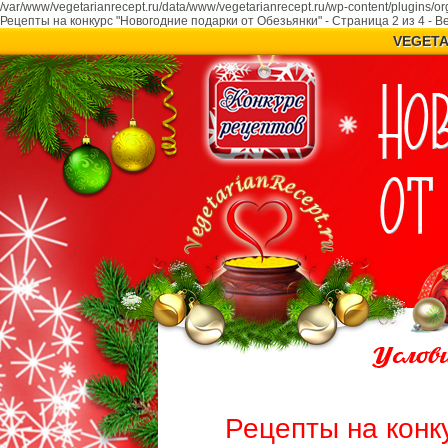
/var/www/vegetarianrecept.ru/data/www/vegetarianrecept.ru/wp-content/plugins/or
Рецепты на конкурс "Новогодние подарки от Обезьянки" - Страница 2 из 4 - 
VEGETA
Рецепты на конк