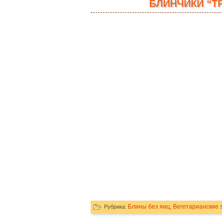
БЛИНЧИКИ “Т
Блины без яиц
Вегетарианские 
Рубрика:
,