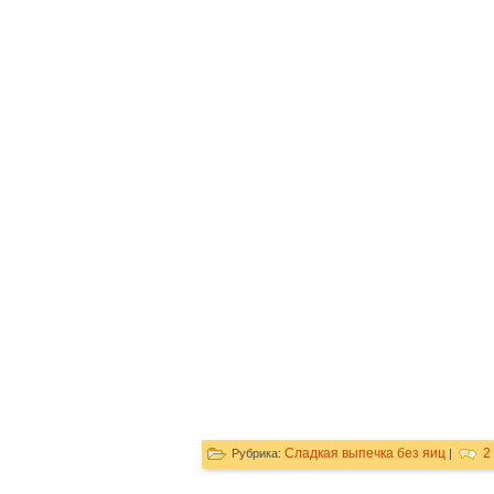
Сладкая выпечка без яиц
2
Рубрика:
|