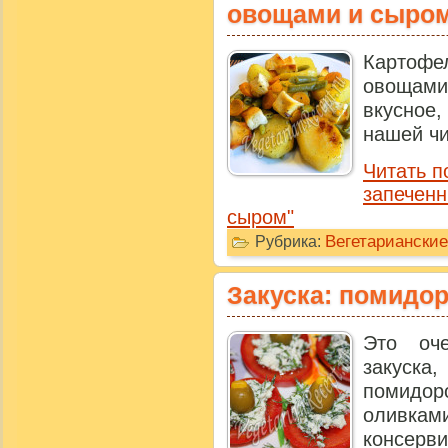
овощами и сыро
Картоф
овощами 
вкусное
нашей чи
Читать п
запеченн
сыром"
Вегетариански
Рубрика:
Закуска: помидор
Это оч
закуска,
помидо
оливк
консерви