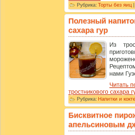
Торты без яиц
Рубрика:
Полезный напиток
сахара гур
Из тро
пригот
мороже
Рецепто
нами Гузе
Читать п
тростникового сахара г
Напитки и кокт
Рубрика:
Бисквитное пирож
апельсиновым д