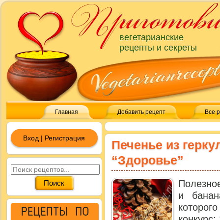
вегетарианские
рецепты и секреты
Главная
Добавить рецепт
Все 
Вход | Регистрация
Печенье из герку
“Здоровье”
Полезное
и банан
которог
конкурс: