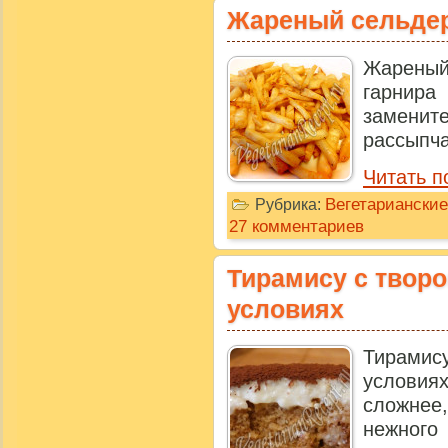
Жареный сельде
Жареный
гарнир
замените
рассыпча
Читать п
Вегетариански
Рубрика:
27 комментариев
Тирамису с твор
условиях
Тирами
услови
сложнее,
нежного