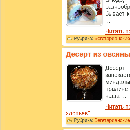
разнообр
бывает к
...
Читать п
Вегетариански
Рубрика:
Десерт из овсян
Десерт 
запека
миндаль
пралине
наша ...
Читать п
хлопьев"
Вегетариански
Рубрика: