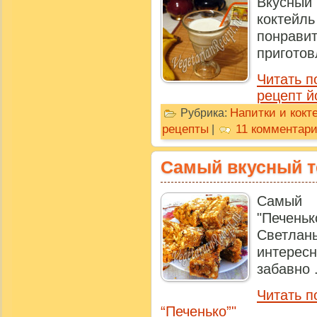
Вкусный 
коктейл
понрави
приготов
Читать п
рецепт й
Напитки и кокт
Рубрика:
рецепты
11 комментар
|
Самый вкусный т
Самый 
"Печен
Светланы
интерес
забавно .
Читать п
“Печенько”"