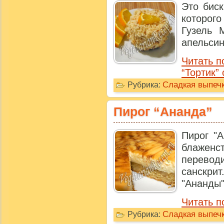
Это биск
которог
Гузель 
апельсин
Читать п
“Тортик”
Сладкая выпечк
Рубрика:
Пирог “Ананда”
Пирог "
блажен
перево
санскр
"Ананды" 
Читать п
Сладкая выпечк
Рубрика: