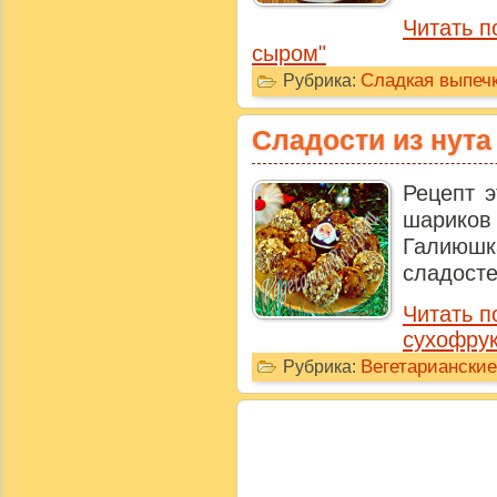
Читать п
сыром"
Сладкая выпечк
Рубрика:
Сладости из нута
Рецепт э
шариков 
Галиюшк
сладостей
Читать п
сухофру
Вегетариански
Рубрика: