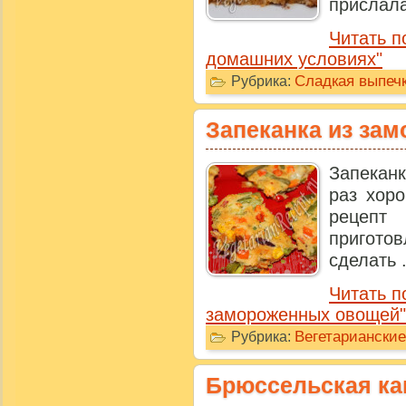
прислала 
Читать п
домашних условиях"
Сладкая выпечк
Рубрика:
Запеканка из за
Запеканк
раз хор
рецеп
пригото
сделать .
Читать п
замороженных овощей"
Вегетариански
Рубрика:
Брюссельская ка