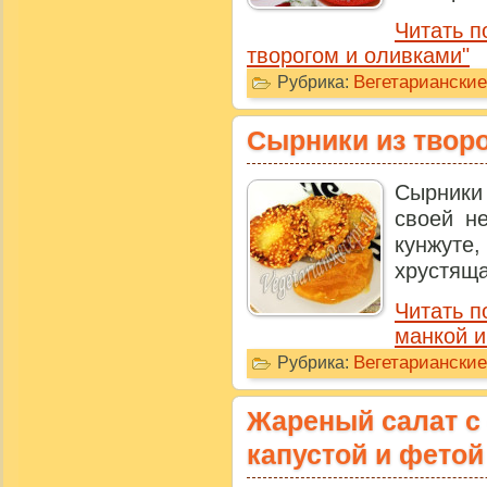
Читать п
творогом и оливками"
Вегетарианские
Рубрика:
Сырники из творо
Сырники 
своей н
кунжуте
хрустяща
Читать п
манкой и
Вегетариански
Рубрика:
Жареный салат с
капустой и фетой