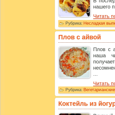
В после
нашего п
Читать п
Несладкая выпе
Рубрика:
Плов с айвой
Плов с а
наша чи
получа
несомнен
...
Читать п
Вегетариански
Рубрика:
Коктейль из йогур