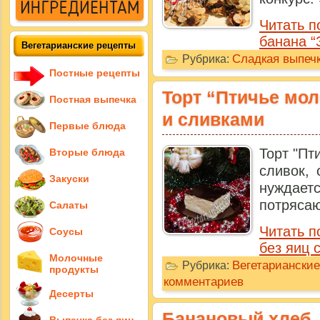
Читать п
банана “
Вегетарианские рецепты
Сладкая выпечк
Рубрика:
Постные рецепты
Торт “Птичье мол
Постная выпечка
и сливками
Первые блюда
Торт "Пт
Вторые блюда
сливок, 
Закуски
нуждае
потрясаю
Салаты
Читать п
Соусы
без яиц 
Молочные
Вегетариански
Рубрика:
продукты
комментариев
Десерты
Банановый хлеб