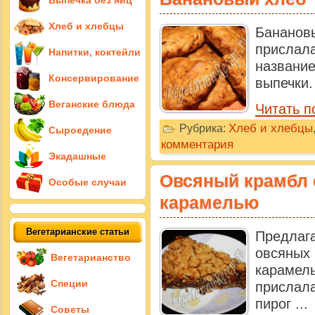
Выпечка без яиц
Хлеб и хлебцы
Банановы
прислал
Напитки, коктейли
названи
Консервирование
выпечки.
Веганские блюда
Читать п
Хлеб и хлебцы
Рубрика:
Сыроедение
комментария
Экадашные
Овсяный крамбл 
Особые случаи
карамелью
Вегетарианские статьи
Предлаг
овсян
Вегетарианство
карамел
Специи
прислал
пирог ...
Советы