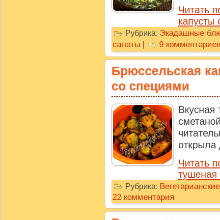
Читать п
капусты 
Экадашные бл
Рубрика:
салаты
9 комментарие
|
Брюссельская ка
со специями
Вкусная 
смета
читател
открыла д
Читать п
тушеная 
Вегетариански
Рубрика:
22 комментария