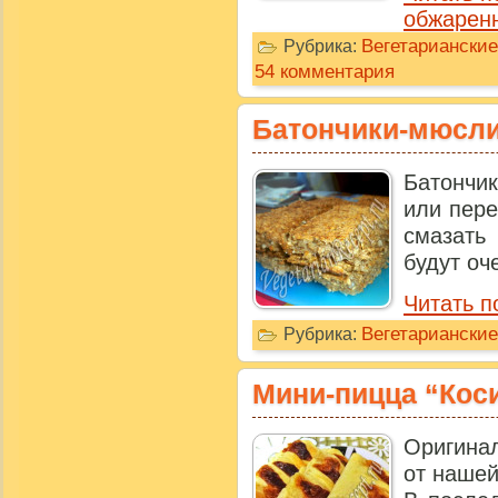
обжаренн
Вегетариански
Рубрика:
54 комментария
Батончики-мюсл
Батончи
или пере
смазать
будут оч
Читать п
Вегетариански
Рубрика:
Мини-пицца “Кос
Оригинал
от нашей