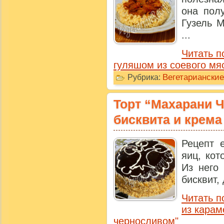
она полу
Гузель М
...
Читать п
гуляшом из соевого мя
Вегетариански
Рубрика:
Торт “Махарани Ч
бисквита и крема
Рецепт 
яиц, кот
Из него
бисквит,
Читать п
из карам
черносливом"