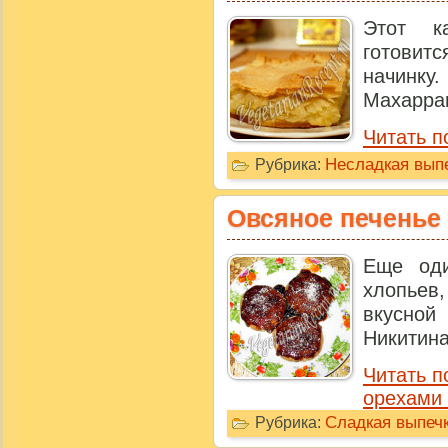
Этот к
готовитс
начинк
Махаррам
Читать п
Несладкая выпе
Рубрика:
Овсяное печенье 
Еще оди
хлопьев
вкусной
Никитина
Читать п
орехами 
Сладкая выпечк
Рубрика: