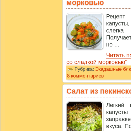
морковью
Рецепт
капусты
слегка 
Получае
но ...
Читать п
со сладкой морковью"
Экадашные бл
Рубрика:
8 комментариев
Салат из пекинск
Легкий 
капусты
заправк
вкуса. П