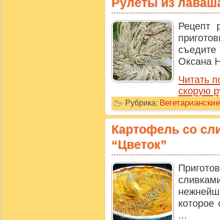
Рулеты из лаваша
Рецепт 
пригото
съедите
Оксана Н
Читать п
скорую р
Вегетарианские
Рубрика:
Картофель со сли
“Цветок”
Пригото
сливками
нежней
которое 
...