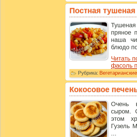
Постная тушеная
Тушеная 
пряное 
наша чи
блюдо по
Читать п
фасоль п
Вегетариански
Рубрика:
Кокосовое печен
Очень 
сыром. 
этом х
Гузель М
...