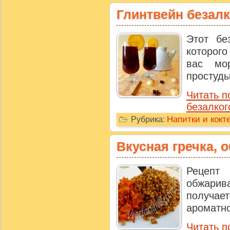
Глинтвейн безал
Этот бе
которого
вас мо
простуды
Читать п
безалког
Напитки и кокт
Рубрика:
Вкусная гречка, 
Рецепт
обжарива
получает
ароматно
Читать п