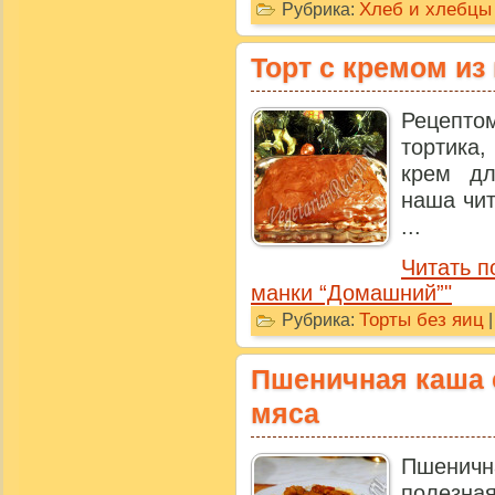
Хлеб и хлебцы
Рубрика:
Торт с кремом и
Рецепт
тортика,
крем дл
наша чит
...
Читать п
манки “Домашний”"
Торты без яиц
Рубрика:
Пшеничная каша 
мяса
Пшенич
полезна