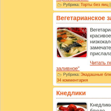
Торты без яиц
Рубрика:
Вегетарианское 
Вегетари
красивое
низко
замеча
прислала 
Читать п
заливное"
Экадашные бл
Рубрика:
34 комментария
Кнедлики
Кнедлик
блюдо