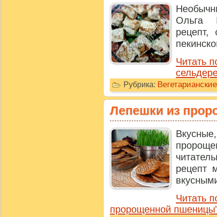
Необычн
Ольга 
рецепт,
пекинско
Читать п
сельдере
Вегетариански
Рубрика:
Лепешки из про
Вкусные
проро
читате
рецепт 
вкусными
Читать п
пророщенной пшеницы